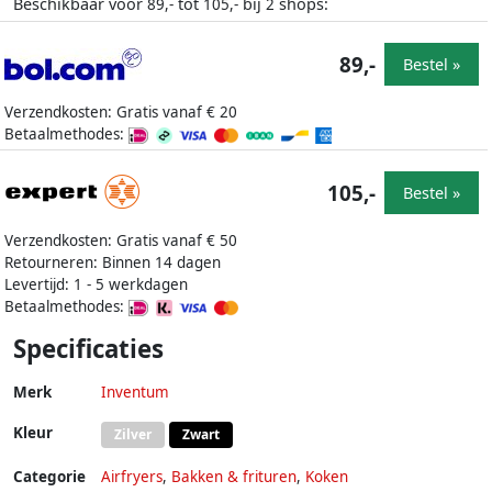
Beschikbaar voor
tot
bij
shops:
89,-
105,-
2
89,-
Bestel »
Verzendkosten: Gratis vanaf € 20
Betaalmethodes:
105,-
Bestel »
Verzendkosten: Gratis vanaf € 50
Retourneren: Binnen 14 dagen
Levertijd: 1 - 5 werkdagen
Betaalmethodes:
Specificaties
Merk
Inventum
Kleur
Zilver
Zwart
Categorie
Airfryers
,
Bakken & frituren
,
Koken