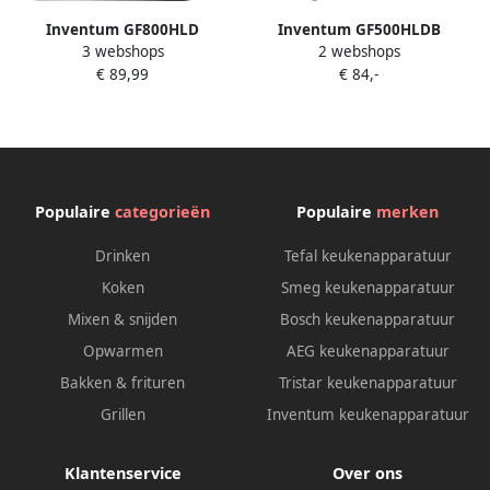
Inventum GF800HLD
Inventum GF500HLDB
3 webshops
2 webshops
Dubbele airfryer Hetelucht
Airfryer Hetelucht friteuse 5
€ 89,99
€ 84,-
friteuse 2 x 4 liter 8
liter 8 automatische
programma's Dual cook
programma's 80 tot 200°C
functie 80 tot 200 graden
1700 watt Zwart
PFAS vrij 1700 watt Zwart
RVS
Populaire
categorieën
Populaire
merken
Drinken
Tefal keukenapparatuur
Koken
Smeg keukenapparatuur
Mixen & snijden
Bosch keukenapparatuur
Opwarmen
AEG keukenapparatuur
Bakken & frituren
Tristar keukenapparatuur
Grillen
Inventum keukenapparatuur
Klantenservice
Over ons