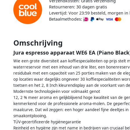
Verzendkosten: Gratis verzending
Retourneren: 30 dagen gratis
Levertijd: Voor 23:59 besteld, morgen in 
Betaalmethodes:
Omschrijving
Jura espresso apparaat WE6 EA (Piano Black
Wie een grote diversiteit aan koffiespecialiteiten op prijs ste
waterreservoir met een inhoud van drie liter, een bonenreser
residubak met een capaciteit van 25 porties maken van de ele
op locaties waar dagelijks ongeveer 30 koffiespecialiteiten wo
toetsen en het 2, 8 Inch kleurendisplay aan de voorkant van 
Modernste technologieën voor volmaakt genot
12, 2 % meer aroma en gelijkblijvend hoge kwaliteit van de ge
kenmerkend voor de professionele aroma-molen. De geperfec
maalcurve. Dat wil zeggen: een hoger aandeel fijne deeltjes i
smaakontplooiing.
TÜV-gecertificeerde hygiënegarantie
Reinheid en hygiëne zijn met name in bedrijven van cruciaal 