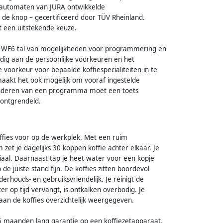
olautomaten van JURA ontwikkelde
 de knop – gecertificeerd door TÜV Rheinland.
 een uitstekende keuze.
de WE6 tal van mogelijkheden voor programmering en
edig aan de persoonlijke voorkeuren en het
voorkeur voor bepaalde koffiespecialiteiten in te
 maakt het ook mogelijk om vooraf ingestelde
anderen van een programma moet een toets
 ontgrendeld.
offies voor op de werkplek. Met een ruim
zet je dagelijks 30 koppen koffie achter elkaar. Je
peciaal. Daarnaast tap je heet water voor een kopje
e juiste stand fijn. De koffies zitten boordevol
derhouds- en gebruiksvriendelijk. Je reinigt de
r op tijd vervangt, is ontkalken overbodig. Je
aan de koffies overzichtelijk weergegeven.
 25 maanden lang garantie op een koffiezetapparaat.