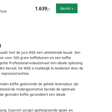
1.639,-
Bestel »
huis
)
lt maakt met de Jura WE6 een uitstekende keuze. Een
voir voor 500 gram koffiebonen en een koffie
gante Professional-volautomaat een ideale oplossing
rden bereid. De WE6 is makkelijk te bedienen door de
de espressomachine.
malen koffie gedurende de gehele levensduur zijn
tioneerde molengeometrie bereikt de optimale
n de gemalen koffie garandeert een ideale
belang. Daarom zorgen geïntegreerde spoel- en