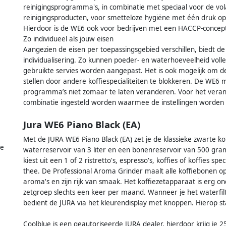
reinigingsprogramma's, in combinatie met speciaal voor de v
reinigingsproducten, voor smetteloze hygiëne met één druk op
Hierdoor is de WE6 ook voor bedrijven met een HACCP-concept
Zo individueel als jouw eisen
Aangezien de eisen per toepassingsgebied verschillen, biedt 
individualisering. Zo kunnen poeder- en waterhoeveelheid voll
gebruikte servies worden aangepast. Het is ook mogelijk om de 
stellen door andere koffiespecialiteiten te blokkeren. De WE6
programma’s niet zomaar te laten veranderen. Voor het ver
combinatie ingesteld worden waarmee de instellingen worden
Jura WE6 Piano Black (EA)
Met de JURA WE6 Piano Black (EA) zet je de klassieke zwarte k
ie
waterreservoir van 3 liter en een bonenreservoir van 500 gram 
kiest uit een 1 of 2 ristretto's, espresso's, koffies of koffies s
thee. De Professional Aroma Grinder maalt alle koffiebonen op d
aroma's en zijn rijk van smaak. Het koffiezetapparaat is erg on
zetgroep slechts een keer per maand. Wanneer je het waterfilte
bedient de JURA via het kleurendisplay met knoppen. Hierop st
Coolblue is een geautoriseerde JURA dealer, hierdoor krijg je