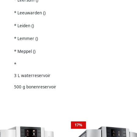
* Leeuwarden ()
* Leiden ()
* Lemmer ()
* Meppel ()
*
3 L waterreservoir
500 g bonenreservoir
17%