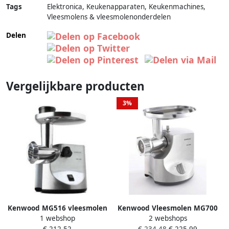
Tags
Elektronica, Keukenapparaten, Keukenmachines,
Vleesmolens & vleesmolenonderdelen
Delen
Vergelijkbare producten
3%
Kenwood MG516 vleesmolen
Kenwood Vleesmolen MG700
1 webshop
2 webshops
roestvrij staal
met 2 worstvulmondstukken