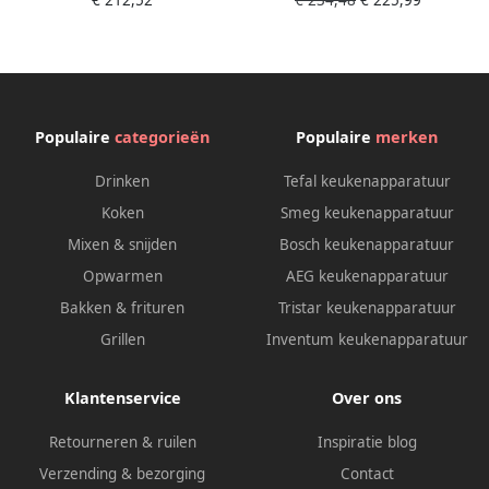
€ 212,52
€ 234,48
€ 225,99
kebbe-opzetstuk 3
perforatieschijven
Populaire
categorieën
Populaire
merken
Drinken
Tefal keukenapparatuur
Koken
Smeg keukenapparatuur
Mixen & snijden
Bosch keukenapparatuur
Opwarmen
AEG keukenapparatuur
Bakken & frituren
Tristar keukenapparatuur
Grillen
Inventum keukenapparatuur
Klantenservice
Over ons
Retourneren & ruilen
Inspiratie blog
Verzending & bezorging
Contact