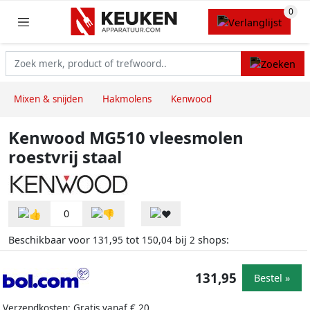
Mixen & snijden
Hakmolens
Kenwood
Kenwood MG510 vleesmolen
roestvrij staal
0
Beschikbaar voor
tot
bij
shops:
131,95
150,04
2
131,95
Bestel »
Verzendkosten: Gratis vanaf € 20