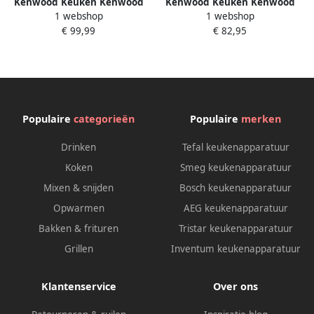
Kenwood Keuken Kenwood
Kenwood Keuken Kenwood
1 webshop
1 webshop
kMix TCX751RD Broodrooster
kMix TCX751WH
€ 99,99
€ 82,95
Rood
Broodrooster Wit
Populaire
categorieën
Populaire
merken
Drinken
Tefal keukenapparatuur
Koken
Smeg keukenapparatuur
Mixen & snijden
Bosch keukenapparatuur
Opwarmen
AEG keukenapparatuur
Bakken & frituren
Tristar keukenapparatuur
Grillen
Inventum keukenapparatuur
Klantenservice
Over ons