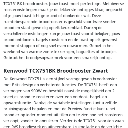
TCX751BK broodrooster. Jouw toast moet perfect zijn. Met diverse
roosterinstellingen maak je de lekkerste ontbijtjes klaar, ongeacht
of je jouw toast licht gebruind of donkerder wilt. Deze
ruimtebesparende broodrooster is geschikt voor twee sneden
brood en staat geweldig op elk keukenblad. Dankzij de
verschillende instellingen kun je jouw toast vooraf bekijken, jouw
brood ontdooien, bagels roosteren en de toast op elk gewenst
moment stoppen of nog snel even opwarmen. Geniet in het
weekend van warme zoete lekkernijen, baguettes of broodjes.
Gebruik het broodjesopwarmrek voor een smakelijk ontbijt.
Kenwood TCX751BK Broodrooster Zwart
De Kenwood TCX751 is een stijlvol vormgegeven broodrooster
met Brits design en verbeterde functies. De TCX751 heeft een
vermogen van 900W en beschikt naast de mogelijkheid om 2
sneetjes brood te roosteren over een ontdooi-, bagel- en
opwarmfunctie. Dankzij de variabele instellingen kunt u zelf de
bruiningsgraad bepalen en met de Preview-functie kunt u het
brood er op ieder moment uit tillen om te zien hoe het roosteren
verloopt, zonder te annuleren. Verder is de TCX751 voorzien vaan
een RVS broodjesrek en uitneembare kruimellade en de verlichte