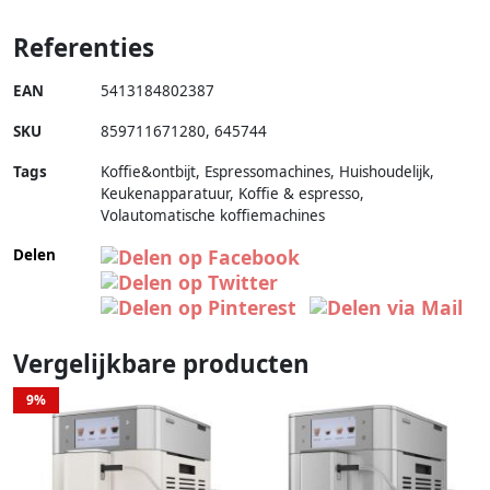
Referenties
EAN
5413184802387
SKU
859711671280
,
645744
Tags
Koffie&ontbijt, Espressomachines, Huishoudelijk,
Keukenapparatuur, Koffie & espresso,
Volautomatische koffiemachines
Delen
Vergelijkbare producten
9%