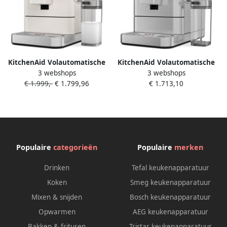
KitchenAid Volautomatische
KitchenAid Volautomatische
3 webshops
3 webshops
Espressomachine KF8
Espressomachine KF8
€ 1.999,-
€ 1.799,96
€ 1.713,10
TTouchscreen 40+
TTouchscreen 40+
receptopties modus voor
receptopties modus voor
plantaardige dranken 2
plantaardige dranken 2
kopjes tegelijk vullen
kopjes tegelijk vullen
Porcelain White
Roestvrij staal
Populaire
categorieën
Populaire
merken
Drinken
Tefal keukenapparatuur
Koken
Smeg keukenapparatuur
Mixen & snijden
Bosch keukenapparatuur
Opwarmen
AEG keukenapparatuur
Bakken & frituren
Tristar keukenapparatuur