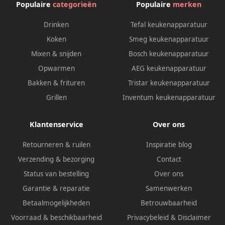
Populaire
categorieën
Populaire
merken
voor Keuken Inbouw
Afzuiging Vetfilter RVS
Drinken
Tefal keukenapparatuur
Koken
Smeg keukenapparatuur
Mixen & snijden
Bosch keukenapparatuur
Opwarmen
AEG keukenapparatuur
Bakken & frituren
Tristar keukenapparatuur
Grillen
Inventum keukenapparatuur
Klantenservice
Over ons
Retourneren & ruilen
Inspiratie blog
Verzending & bezorging
Contact
Status van bestelling
Over ons
Garantie & reparatie
Samenwerken
Betaalmogelijkheden
Betrouwbaarheid
Voorraad & beschikbaarheid
Privacybeleid
&
Disclaimer