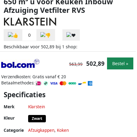
650 m³ u voor Keuken Inbouw
Afzuiging Vetfilter RVS
0
Beschikbaar voor
bij
shop:
502,89
1
502,89
Bestel »
563,99
Verzendkosten: Gratis vanaf € 20
Betaalmethodes:
Specificaties
Merk
Klarstein
Kleur
Zwart
Categorie
Afzuigkappen
,
Koken