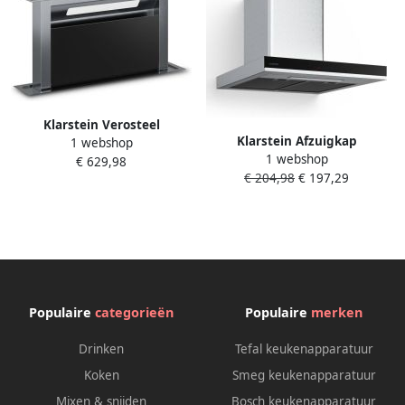
Klarstein Verosteel
Klarstein Afzuigkap
1 webshop
Afzuigkap 60 cm A++
1 webshop
Verosteel 60 cm Roestvrij
€ 629,98
Afzuigkap met
€ 204,98
€ 197,29
staal & glas 881 6 m³ u
afzuigventilator 881 6 m³ u
luchtstroom A++ energie
luchtstroom touchbediening
touchbediening
LED stil
ledverlichting stil
vaatwasmachinebestendige
3+booststanden filters
filters zwart glas en
afvoer & recirculatie voor
aluminium afzuigkap voor de
Keuken Afzuiging RVS Zwart
keuken
Dampkap
Populaire
categorieën
Populaire
merken
Drinken
Tefal keukenapparatuur
Koken
Smeg keukenapparatuur
Mixen & snijden
Bosch keukenapparatuur