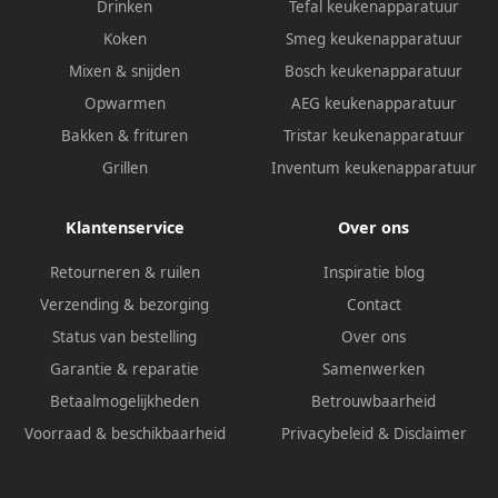
Drinken
Tefal keukenapparatuur
sportschoolgebruik
duurzame constructie e
Koken
Smeg keukenapparatuur
Mixen & snijden
Bosch keukenapparatuur
Opwarmen
AEG keukenapparatuur
Bakken & frituren
Tristar keukenapparatuur
Grillen
Inventum keukenapparatuur
Klantenservice
Over ons
Retourneren & ruilen
Inspiratie blog
Verzending & bezorging
Contact
Status van bestelling
Over ons
Garantie & reparatie
Samenwerken
Betaalmogelijkheden
Betrouwbaarheid
Voorraad & beschikbaarheid
Privacybeleid
&
Disclaimer