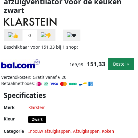
afzuigventilator voor de keuken
zwart
0
Beschikbaar voor
bij
shop:
151,33
1
151,33
Bestel »
169,98
Verzendkosten: Gratis vanaf € 20
Betaalmethodes:
Specificaties
Merk
Klarstein
Kleur
Zwart
Categorie
Inbouw afzuigkappen
,
Afzuigkappen
,
Koken