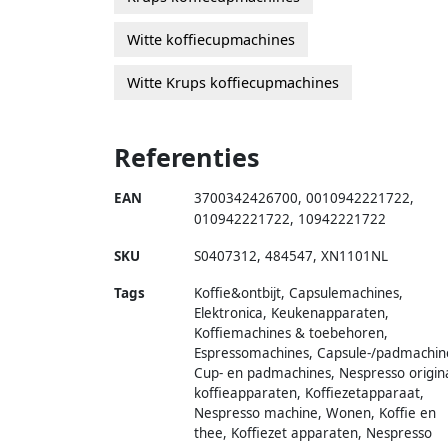
Witte koffiecupmachines
Witte Krups koffiecupmachines
Referenties
EAN
3700342426700
,
0010942221722
,
010942221722
,
10942221722
SKU
S0407312
,
484547
,
XN1101NL
Tags
Koffie&ontbijt, Capsulemachines,
Elektronica, Keukenapparaten,
Koffiemachines & toebehoren,
Espressomachines, Capsule-/padmachin
Cup- en padmachines, Nespresso origin
koffieapparaten, Koffiezetapparaat,
Nespresso machine, Wonen, Koffie en
thee, Koffiezet apparaten, Nespresso