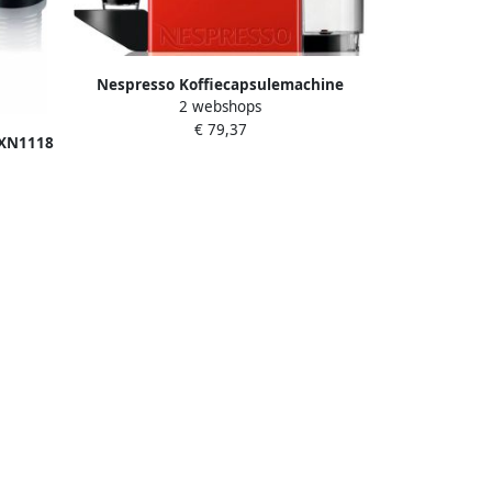
Nespresso Koffiecapsulemachine
2 webshops
XN1001 Inissia van Krups Inhoud
€ 79,37
waterreservoir: 0 7 liter incl.
 XN1118
welkomstpakket met 7 capsules
Met
oor