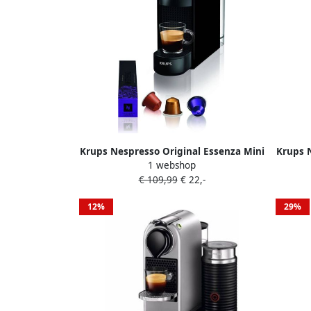
Krups Nespresso Original Essenza Mini
Krups N
1 webshop
Zwart | Capsulemachines |
€ 109,99
€ 22,-
3700342426717
Keu
12%
29%