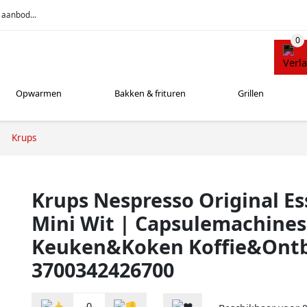
 aanbod...
Opwarmen
Bakken & frituren
Grillen
Krups
Krups Nespresso Original E
Mini Wit | Capsulemachines
Keuken&Koken Koffie&Ontbi
3700342426700
0