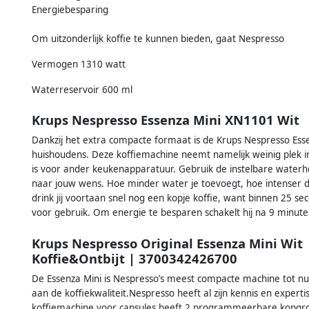
Energiebesparing
Om uitzonderlijk koffie te kunnen bieden, gaat Nespresso
Vermogen 1310 watt
Waterreservoir 600 ml
Krups Nespresso Essenza Mini XN1101 Wit
Dankzij het extra compacte formaat is de Krups Nespresso Ess
huishoudens. Deze koffiemachine neemt namelijk weinig plek i
is voor ander keukenapparatuur. Gebruik de instelbare water
naar jouw wens. Hoe minder water je toevoegt, hoe intenser de
drink jij voortaan snel nog een kopje koffie, want binnen 25 
voor gebruik. Om energie te besparen schakelt hij na 9 minute
Krups Nespresso Original Essenza Mini Wi
Koffie&Ontbijt | 3700342426700
De Essenza Mini is Nespresso’s meest compacte machine tot n
aan de koffiekwaliteit.Nespresso heeft al zijn kennis en expert
koffiemachine voor capsules heeft 2 programmeerbare kopgro