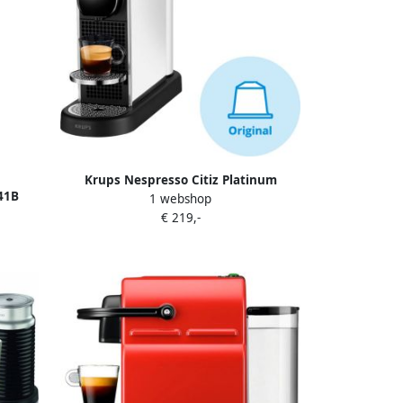
Krups Nespresso Citiz Platinum
41B
1 webshop
XN610D Koffiecupmachine RVS Elegant
mpact
€ 219,-
Energiezuinig
 Cups