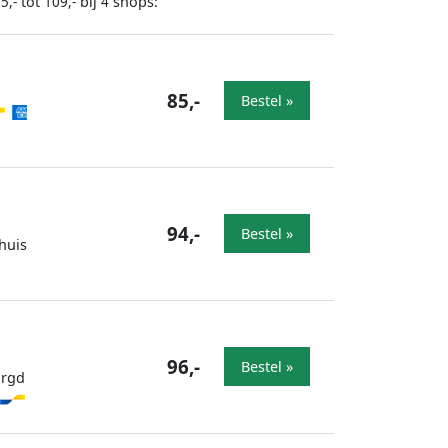
tot
bij
shops:
5,-
109,-
4
85,-
Bestel »
94,-
Bestel »
huis
96,-
Bestel »
orgd