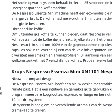
Het snelle opwarmsysteem behaalt in slechts 25 seconden de i
Energiebesparende koffiemachine
De Nespresso Essenza Mini machine heeft een eco-modus die n
energie verbruik. De koffiemachine wordt na 9 minuten inactiv
energie te besparen.
Uitzonderlijke koffie
Om uitzonderlijke koffie te kunnen bieden, gaat Nespresso ver
koffiebessen tot de koffie die je drinkt: bij elke stap in het pro
Nespresso is in staat om 100% van de geproduceerde capsules 
capsules ook in te leveren bij een van de vele inleverpunten. 
diversiteit aan smaken en aromaprofielen. Bij aankoop van e
welkomstpakket met 7 verschillende koffies. Probeer welke koffi
Krups Nespresso Essenza Mini XN1101 Nesp
Nieuw en compact design
De Nespresso Essenza Mini heeft een nieuw design met strakke 
e,
ruimte past. Het is een intutieve en gemakkelijk te gebruiken 
al
programmeerbare kopgroottes: espresso en lungo en bereidt ie
19 bar druksysteem
Dit systeem is nodig om de verschillende aroma's van de Nespr
crema-laag te creren.