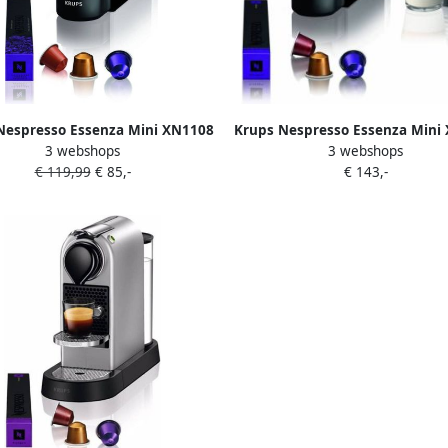
Nespresso Essenza Mini XN1108
Krups Nespresso Essenza Mini
3 webshops
3 webshops
Koffiecupmachine Zwart
Koffiecupmachine Zwart 
€ 119,99
€ 85,-
€ 143,-
Melkopschuimer Compact V
Nespresso Cups