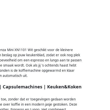
enza Mini XN1101 Wit geschikt voor de kleinere
n beslag op jouw keukenblad, zodat er ook nog plek
hoeveelheid om een espresso en lungo aan te passen
 smaak wordt. Ook als jij 's ochtends haast hebt
seconden is de koffiemachine opgewarmd en klaar
n automatisch uit.
t | Capsulemachines | Keuken&Koken
u toe, zonder dat er toegevingen gedaan worden
ise over koffie in een modern jasje gestoken. Deze
ottes, Espresso en Lungo. Het combineert