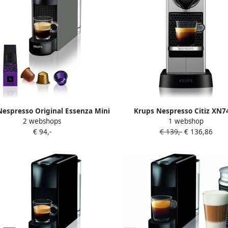
espresso Original Essenza Mini
Krups Nespresso Citiz XN7
2 webshops
1 webshop
Grijs | Capsulemachines |
Koffiecupmachine Zilver Co
€ 94,-
€ 139,-
€ 136,86
ken&Koken Koffie&Ontbijt |
Retro Design Voor Nespresso
3700342426694