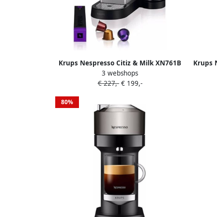
Krups Nespresso Citiz & Milk XN761B
Krups 
3 webshops
Koffiecupmachine Zilver Met
€ 227,-
€ 199,-
Melkopschuimer Compact Retro
Design
80%