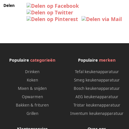
Delen
Populaire
categorieën
Populaire
merken
Drinken
Tefal keukenapparatuur
Koken
Smeg keukenapparatuur
Mixen & snijden
Bosch keukenapparatuur
Opwarmen
AEG keukenapparatuur
Bakken & frituren
Tristar keukenapparatuur
Grillen
Inventum keukenapparatuur
Klantenservice
Over ons