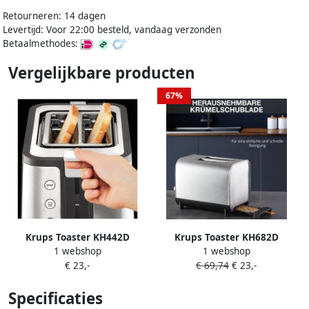
Retourneren: 14 dagen
Levertijd: Voor 22:00 besteld, vandaag verzonden
Betaalmethodes:
Vergelijkbare producten
67%
Krups Toaster KH442D
Krups Toaster KH682D
1 webshop
1 webshop
Control Line 6 niveaus extra
Excellence aanraakgevoelige
€ 23,-
€ 69,74
€ 23,-
functies liftfunctie
toetsen liftfunctie 8
kruimellade
bruiningsgraden
Specificaties