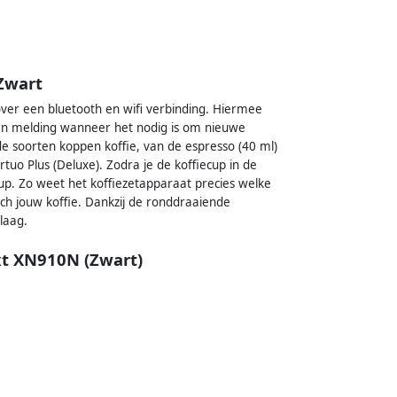
Zwart
er een bluetooth en wifi verbinding. Hiermee
een melding wanneer het nodig is om nieuwe
nde soorten koppen koffie, van de espresso (40 ml)
rtuo Plus (Deluxe). Zodra je de koffiecup in de
up. Zo weet het koffiezetapparaat precies welke
sch jouw koffie. Dankzij de ronddraaiende
laag.
xt XN910N (Zwart)