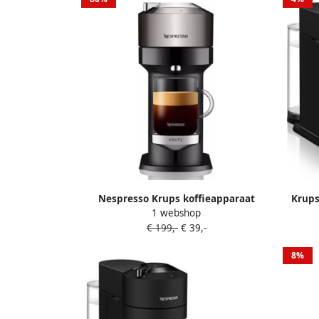
Nespresso Krups koffieapparaat
Krups
1 webshop
Vertuo Next XN910C (Chrome)
YY4
€ 199,-
€ 39,-
8%