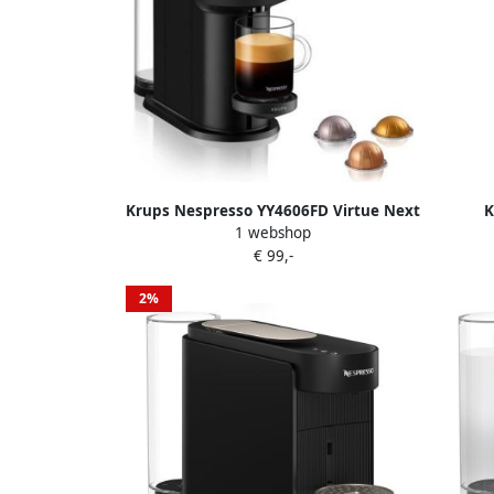
Krups Nespresso YY4606FD Virtue Next
K
1 webshop
Coffee Machine + Discovery Box 12
K
€ 99,-
capsules 5 kopjes espresso verbonden
zwart
2%