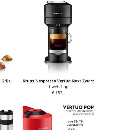
 Grijs
Krups Nespresso Vertuo Next Zwart
1 webshop
s |
YY4549FD | Capsulemachines |
€ 153,-
jt |
Keuken&Koken Koffie&Ontbijt |
3700342445442