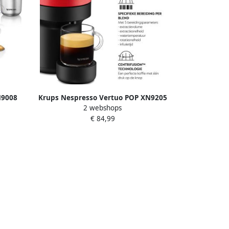
N9008
Krups Nespresso Vertuo POP XN9205
2 webshops
wart
Koffiecupmachine Spicy Red Voor
€ 84,99
Vertuo Cups Eenvoudig Personaliseren
Modern Design