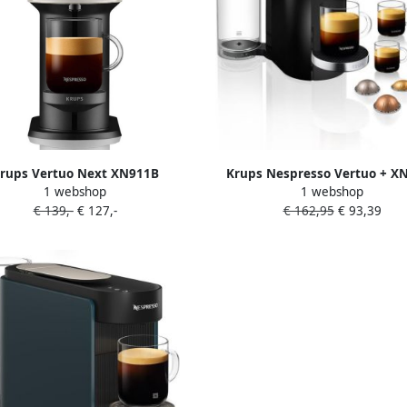
rups Vertuo Next XN911B
Krups Nespresso Vertuo + X
1 webshop
1 webshop
offiecupmachine Inclusief
Deluxe Koffiecupmachine Z
€ 139,-
€ 127,-
€ 162,95
€ 93,39
melkopschuimer