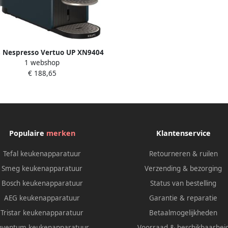
 Nespresso Vertuo UP XN9404
1 webshop
Koffiecupmachine Blauw
€ 188,65
Populaire
merken
Klantenservice
Tefal keukenapparatuur
Retourneren & ruilen
Smeg keukenapparatuur
Verzending & bezorging
Bosch keukenapparatuur
Status van bestelling
AEG keukenapparatuur
Garantie & reparatie
Tristar keukenapparatuur
Betaalmogelijkheden
nventum keukenapparatuur
Voorraad & beschikbaarhei