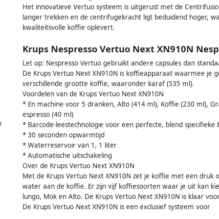
Het innovatieve Vertuo systeem is uitgerust met de Centrifusi
langer trekken en de centrifugekracht ligt beduidend hoger, 
kwaliteitsvolle koffie oplevert.
Krups Nespresso Vertuo Next XN910N Nesp
Let op: Nespresso Vertuo gebruikt andere capsules dan stand
De Krups Vertuo Next XN910N is koffieapparaat waarmee je gemak
verschillende grootte koffie, waaronder karaf (535 ml).
Voordelen van de Krups Vertuo Next XN910N
* En machine voor 5 dranken, Alto (414 ml), Koffie (230 ml), G
espresso (40 ml)
o
* Barcode-leestechnologie voor een perfecte, blend specifieke 
* 30 seconden opwarmtijd
* Waterreservoir van 1, 1 liter
* Automatische uitschakeling
,
Over de Krups Vertuo Next XN910N
Met de Krups Vertuo Next XN910N zet je koffie met een druk o
water aan de koffie. Er zijn vijf koffiesoorten waar je uit kan 
lungo, Mok en Alto. De Krups Vertuo Next XN910N is klaar voor
De Krups Vertuo Next XN910N is een exclusief systeem voor