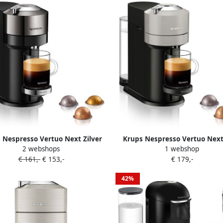
 Nespresso Vertuo Next Zilver
Krups Nespresso Vertuo Next
2 webshops
1 webshop
547FD | Capsulemachines |
YY4546FD | Capsulemachine
€ 161,-
€ 153,-
€ 179,-
3700342445428
Keuken&Koken Koffie&Ontbi
3700342445411
42%