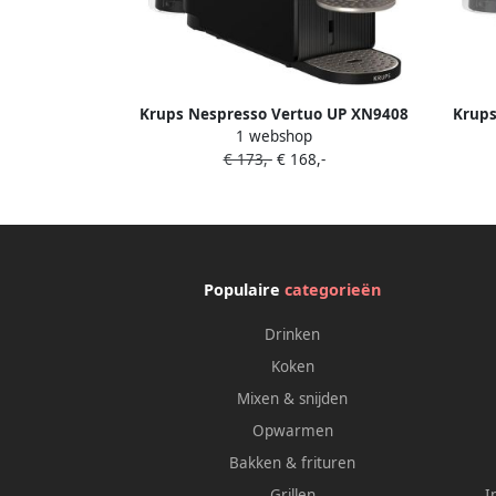
Krups Nespresso Vertuo UP XN9408
Krups
1 webshop
Koffiecupmachine Zwart Snel
€ 173,-
€ 168,-
opgewarmd
Populaire
categorieën
Drinken
Koken
Mixen & snijden
Opwarmen
Bakken & frituren
Grillen
I