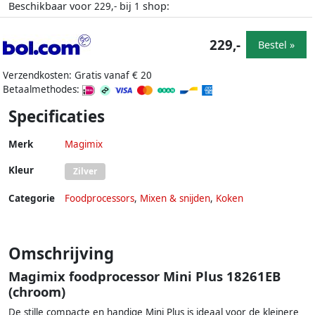
Beschikbaar voor
bij
shop:
229,-
1
229,-
Bestel »
Verzendkosten: Gratis vanaf € 20
Betaalmethodes:
Specificaties
Merk
Magimix
Kleur
Zilver
Categorie
Foodprocessors
,
Mixen & snijden
,
Koken
Omschrijving
Magimix foodprocessor Mini Plus 18261EB
(chroom)
De stille compacte en handige Mini Plus is ideaal voor de kleinere