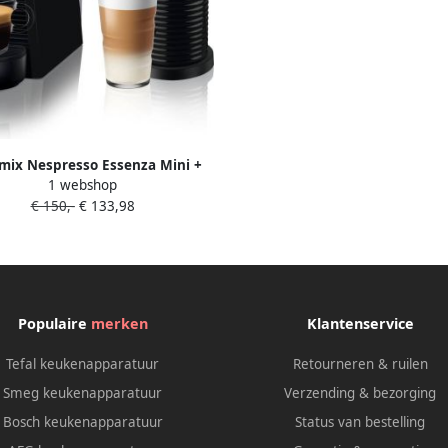
mix Nespresso Essenza Mini +
1 webshop
cino M115 11377NL Nespresso
€ 150,-
€ 133,98
Zwart
Populaire
merken
Klantenservice
Tefal keukenapparatuur
Retourneren & ruilen
Smeg keukenapparatuur
Verzending & bezorging
Bosch keukenapparatuur
Status van bestelling