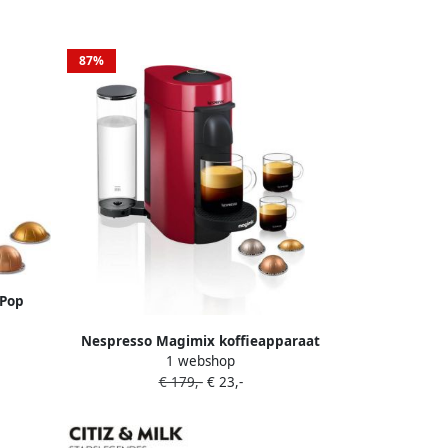
87%
 Pop
l
Nespresso Magimix koffieapparaat
1 webshop
VertuoPlus (Rood)
€ 179,-
€ 23,-