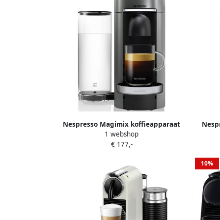
Nespresso Magimix koffieapparaat
Nesp
1 webshop
VertuoPlus Deluxe (Grijs)
€ 177,-
10%