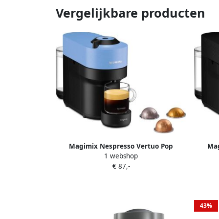
Vergelijkbare producten
Magimix Nespresso Vertuo Pop
Mag
1 webshop
11731NL Nespresso Blauw
€ 87,-
43%