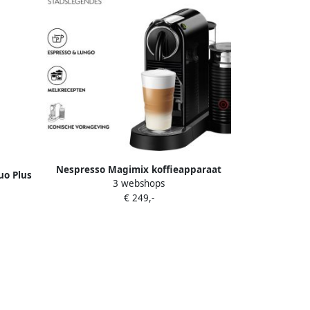
Nespresso Magimix koffieapparaat
uo Plus
3 webshops
CitiZ & Milk M196 (Zwart)
art
€ 249,-