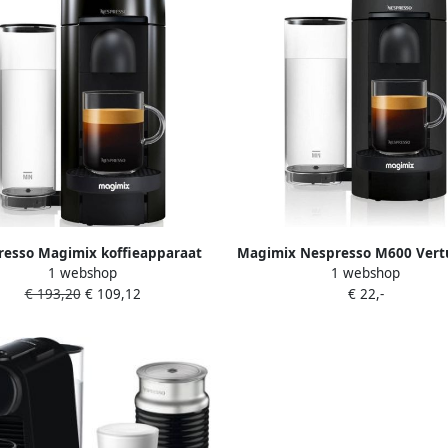
resso Magimix koffieapparaat
Magimix Nespresso M600 Vert
1 webshop
1 webshop
VertuoPlus (Zwart)
Koffiecupmachine Mat Zw
€ 193,20
€ 109,12
€ 22,-