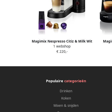
Magimix Nespresso Citiz & Milk Wit
Magi
1 webshop
Melkopschuimer
Aeroc
€ 220,-
Populaire
categorieën
Drinken
Koken
Mixen & snijden