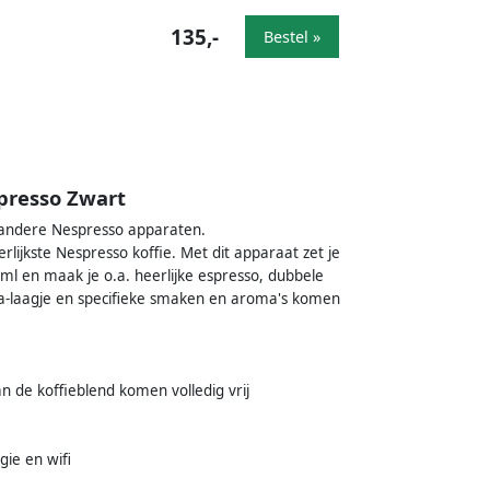
135,-
Bestel »
presso Zwart
 andere Nespresso apparaten.
ijkste Nespresso koffie. Met dit apparaat zet je
 ml en maak je o.a. heerlijke espresso, dubbele
rema-laagje en specifieke smaken en aroma's komen
n de koffieblend komen volledig vrij
ie en wifi