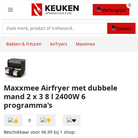
Bakken & frituren
Airfryers
Maxxmee
Maxxmee Airfryer met dubbele
mand 2 x 3 8 l 2400W 6
programma's
0
Beschikbaar voor
bij
shop:
96,99
1