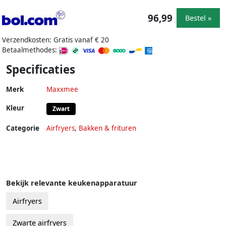
96,99
Bestel »
Verzendkosten: Gratis vanaf € 20
Betaalmethodes:
Specificaties
Merk
Maxxmee
Kleur
Zwart
Categorie
Airfryers
,
Bakken & frituren
Bekijk relevante keukenapparatuur
Airfryers
Zwarte airfryers