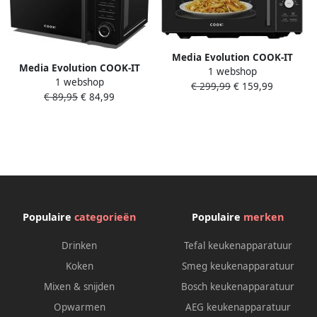
Media Evolution COOK-IT
Media Evolution COOK-IT
1 webshop
Combi Magnetron Vrijstaand
1 webshop
Vrijstaande Magnetron 20L
€ 299,99
€ 159,99
25L Heteluchtoven en Grill
€ 89,95
€ 84,99
11 Sterktes 8
25L
Kookprogamma's Nieuw
Model Microwave
Populaire
categorieën
Populaire
merken
Drinken
Tefal keukenapparatuur
Koken
Smeg keukenapparatuur
Mixen & snijden
Bosch keukenapparatuur
Opwarmen
AEG keukenapparatuur