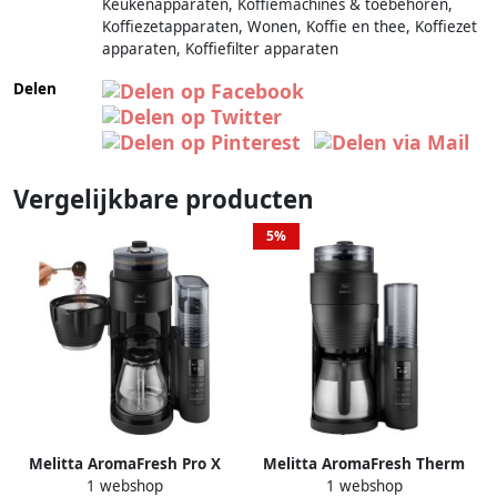
Keukenapparaten, Koffiemachines & toebehoren,
Koffiezetapparaten, Wonen, Koffie en thee, Koffiezet
apparaten, Koffiefilter apparaten
Delen
Vergelijkbare producten
5%
Melitta AromaFresh Pro X
Melitta AromaFresh Therm
1 webshop
1 webshop
Zwart 1030-02 |
Pro 1030-11 |