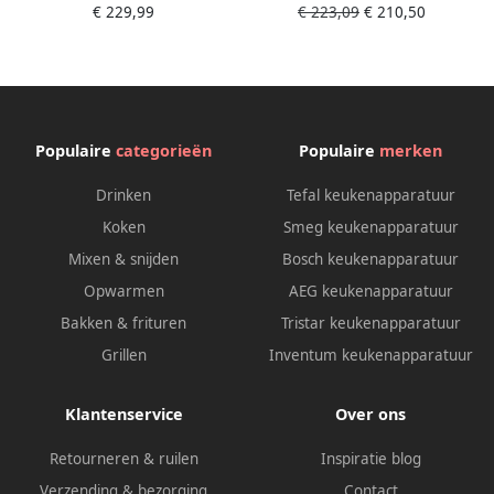
€ 229,99
€ 223,09
€ 210,50
Filterkoffiezetapparaten |
Filterkoffiezetapparaten |
4006508225507
4006508225514
Populaire
categorieën
Populaire
merken
Drinken
Tefal keukenapparatuur
Koken
Smeg keukenapparatuur
Mixen & snijden
Bosch keukenapparatuur
Opwarmen
AEG keukenapparatuur
Bakken & frituren
Tristar keukenapparatuur
Grillen
Inventum keukenapparatuur
Klantenservice
Over ons
Retourneren & ruilen
Inspiratie blog
Verzending & bezorging
Contact