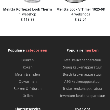
Melitta Koffiezet Look Therm
Melitta Look V Timer 1025-08
1 webshop
4 webshops
Timer Wit |
| Filterkoffiezetapparaten |
€ 119,99
€ 92,54
Filterkoffiezetapparaten |
4006508221844
Keuken&Koken
Koffie&Ontbijt |
4006508222476
Populaire
categorieën
Populaire
merken
Drinken
Tefal keukenapparatuur
Koken
Smeg keukenapparatuur
Mixen & snijden
Bosch keukenapparatuur
Opwarmen
AEG keukenapparatuur
Bakken & frituren
Tristar keukenapparatuur
Grillen
Inventum keukenapparatuur
Klantenservice
Over ons