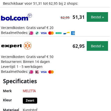
Beschikbaar voor
tot
bij
shops:
51,31
62,95
2
51,31
Bestel »
62,95
Verzendkosten: Gratis vanaf € 20
Betaalmethodes:
62,95
Bestel »
Verzendkosten: Gratis vanaf € 50
Retourneren: Binnen 14 dagen
Levertijd: 1 - 5 werkdagen
Betaalmethodes:
Specificaties
Merk
MELITTA
Kleur
Zwart
Materiaal
Kunststof