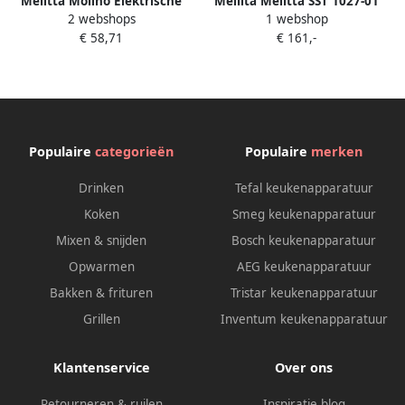
Melitta Molino Elektrische
Mellita Melitta SST 1027-01
2 webshops
1 webshop
koffiemolen Zwart rood
Calibra Koffiemolen met
€ 58,71
€ 161,-
Inhoud 200g 100 W
Weegschaal Zwart RVS
Automatische uitschakeling
Populaire
categorieën
Populaire
merken
Drinken
Tefal keukenapparatuur
Koken
Smeg keukenapparatuur
Mixen & snijden
Bosch keukenapparatuur
Opwarmen
AEG keukenapparatuur
Bakken & frituren
Tristar keukenapparatuur
Grillen
Inventum keukenapparatuur
Klantenservice
Over ons
Retourneren & ruilen
Inspiratie blog