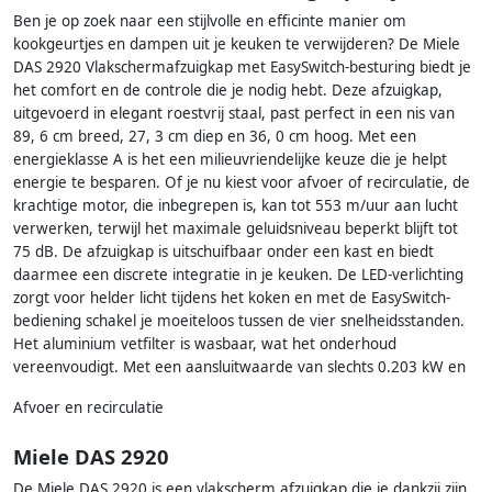
Ben je op zoek naar een stijlvolle en efficinte manier om
kookgeurtjes en dampen uit je keuken te verwijderen? De Miele
DAS 2920 Vlakschermafzuigkap met EasySwitch-besturing biedt je
het comfort en de controle die je nodig hebt. Deze afzuigkap,
uitgevoerd in elegant roestvrij staal, past perfect in een nis van
89, 6 cm breed, 27, 3 cm diep en 36, 0 cm hoog. Met een
energieklasse A is het een milieuvriendelijke keuze die je helpt
energie te besparen. Of je nu kiest voor afvoer of recirculatie, de
krachtige motor, die inbegrepen is, kan tot 553 m/uur aan lucht
verwerken, terwijl het maximale geluidsniveau beperkt blijft tot
75 dB. De afzuigkap is uitschuifbaar onder een kast en biedt
daarmee een discrete integratie in je keuken. De LED-verlichting
zorgt voor helder licht tijdens het koken en met de EasySwitch-
bediening schakel je moeiteloos tussen de vier snelheidsstanden.
Het aluminium vetfilter is wasbaar, wat het onderhoud
vereenvoudigt. Met een aansluitwaarde van slechts 0.203 kW en
Afvoer en recirculatie
Miele DAS 2920
De Miele DAS 2920 is een vlakscherm afzuigkap die je dankzij zijn