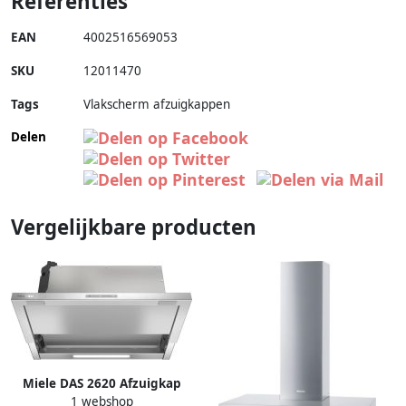
Referenties
EAN
4002516569053
SKU
12011470
Tags
Vlakscherm afzuigkappen
Delen
Vergelijkbare producten
Miele DAS 2620 Afzuigkap
1 webshop
Roestvrij staal