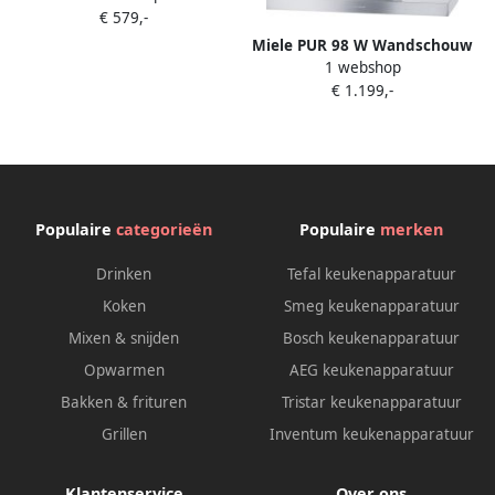
€ 579,-
Miele PUR 98 W Wandschouw
1 webshop
afzuigkap 90 cm 650 m³ u
€ 1.199,-
LED
Populaire
categorieën
Populaire
merken
Drinken
Tefal keukenapparatuur
Koken
Smeg keukenapparatuur
Mixen & snijden
Bosch keukenapparatuur
Opwarmen
AEG keukenapparatuur
Bakken & frituren
Tristar keukenapparatuur
Grillen
Inventum keukenapparatuur
Klantenservice
Over ons