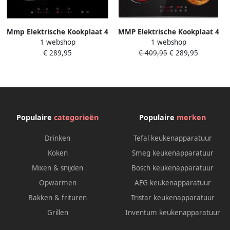
Mmp Elektrische Kookplaat 4
MMP Elektrische Kookplaat 4
1 webshop
1 webshop
Pits Elektrische Fornuis
Pits Elektrische Fornuis
€ 289,95
€ 409,95
€ 289,95
Elektrische Kookplaat
Elektrische Kookplaat
Vrijstaand 4 Kookzones
Vrijstaand 4 Kookzones
Kinderslot Zwart 29cm x
Kinderslot Zwart 59cm x
52cm x 6cm
52cm x 5cm
Populaire
categorieën
Populaire
merken
Drinken
Tefal keukenapparatuur
Koken
Smeg keukenapparatuur
Mixen & snijden
Bosch keukenapparatuur
Opwarmen
AEG keukenapparatuur
Bakken & frituren
Tristar keukenapparatuur
Grillen
Inventum keukenapparatuur