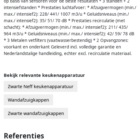
op basis van sensoren voor de beste resultaten * 3 standen + 2
intensiefstanden * Prestaties luchtafvoer: * Afzuigvermogen (min./
max./ intensief2): 228/ 441/ 1007 m3/u * Geluidsniveaus (min./
max./ intensief2): 35/ 51/ 70 dB * Prestaties recirculatie (met
schacht): * Afzuigvermogen (min./ max./ intensief2): 211/ 435/
964 m3/u * Geluidsniveaus (min./ max./ intensief2): 42/ 59/ 78 dB
* 3 Metalen vetfilters (vaatwasserbestendig) * 2 Opvangzones:
voorkant en onderkant Geleverd incl. volledige garantie en
Nederlandstalige handleiding, echter excl. recirculatie materiaal.
Bekijk relevante keukenapparatuur
Zwarte Neff keukenapparatuur
Wandafzuigkappen
Zwarte wandafzuigkappen
Referenties