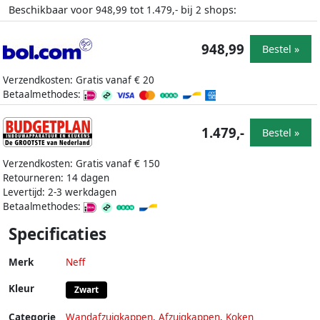
Beschikbaar voor
tot
bij
shops:
948,99
1.479,-
2
948,99
Bestel »
Verzendkosten: Gratis vanaf € 20
Betaalmethodes:
1.479,-
Bestel »
Verzendkosten: Gratis vanaf € 150
Retourneren: 14 dagen
Levertijd: 2-3 werkdagen
Betaalmethodes:
Specificaties
Merk
Neff
Kleur
Zwart
Categorie
Wandafzuigkappen
,
Afzuigkappen
,
Koken