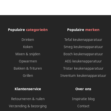
Populaire
categorieën
Populaire
merken
Drinken
Tefal keukenapparatuur
Koken
Smeg keukenapparatuur
Mixen & snijden
Bosch keukenapparatuur
Opwarmen
AEG keukenapparatuur
Bakken & frituren
Tristar keukenapparatuur
Grillen
Inventum keukenapparatuur
Klantenservice
Over ons
Retourneren & ruilen
Inspiratie blog
Verzending & bezorging
Contact