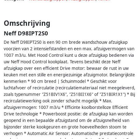
Omschrijving
Neff D98IPT2S0
De Neff D98IPT2S0 is een 90 cm brede wandschouw afzuigkap
voorzien van 2 intensiefstanden en een max. afzuigvermogen van
1007 m3/u. Met Hood Control kunt u deze afzuigkap bedienen via
uw Neff Hood Control kookplaat. Tevens beschikt deze Neff
afzuigkap over een efficient Drive motor: bewaar de rust in uw
keuken met een stille en energiezuinige afzuigmotor. Belangrijkste
kenmerken * 90 cm breed | Schuinmodel * Geschikt voor
luchtafvoer of recirculatie (recirculatiemateriaal niet meegeleverd,
zoals typenummer "Z51BIV1X6", "Z51BII1X6" of "Z51BIR1X1") * Bij
recirculatiewerking ook zonder schacht mogelijk * Max.
afzuigvermogen: 1007 m3/u * Efficinte koolborstelloze Efficient
Drive technologie * Powerboost positie: de afzuigkap kan worden
geopend in een bepaalde afzuigstand om de afzuigsnelheid van
bijzonder sterke kookgeuren en grote hoeveelheden stoom te
verhogen * Automatic Air Sensor: Automatische prestatiecontrole