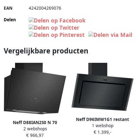
EAN
4242004269076
Delen
Vergelijkbare producten
Neff D96IMW1G1 restant
Neff D88IAN2S0 N 70
1 webshop
2 webshops
Wandschouwkap 80 cm
€ 1.399,-
€ 966,97
Zwart glas