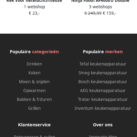
Rek voor heteluchtfriteuse
Ninja Foodi AF400EU Double
1 webshop
3 webshops
grillrooster voor airfryer van
Airfryer XXL Deux
€ 23,-
€ 249,99
€ 159,-
304 roestvrij staal accessoire
compartiments de cuisson 9
voor heteluchtfriteuse
5 litres 2470 Watt
compatibel met Cosori 5 5L 6
Technologie Dual Zone
4L XXL Ninja Speedi AF180EU
Philips XXL Air
Populaire
categorieën
Populaire
merken
Drinken
Tefal keukenapparatuur
Koken
Smeg keukenapparatuur
Mixen & snijden
Bosch keukenapparatuur
Opwarmen
AEG keukenapparatuur
Bakken & frituren
Tristar keukenapparatuur
Grillen
Inventum keukenapparatuur
Klantenservice
Over ons
Retourneren & ruilen
Inspiratie blog