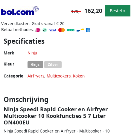
162,20
Bestel »
179,-
Verzendkosten: Gratis vanaf € 20
Betaalmethodes:
Specificaties
Merk
Ninja
Kleur
Grijs
Zilver
Categorie
Airfryers
,
Multicookers
,
Koken
Omschrijving
Ninja Speedi Rapid Cooker en Airfryer
Multicooker 10 Kookfuncties 5 7 Liter
ON400EU
Ninja Speedi Rapid Cooker en Airfryer - Multicooker - 10