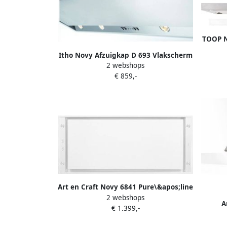
TOOP N
met
Itho Novy Afzuigkap D 693 Vlakscherm
2 webshops
afzuigkap
€ 859,-
Art en Craft Novy 6841 Pure\&apos;line
2 webshops
dampkap
A
€ 1.399,-