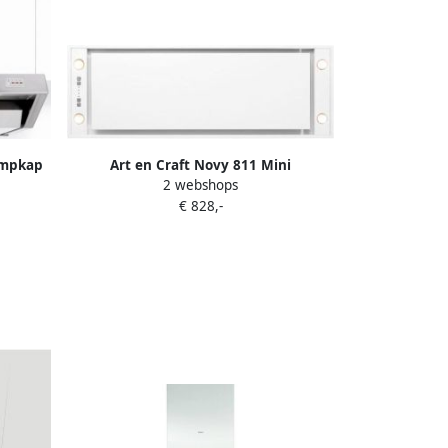
ampkap
Art en Craft Novy 811 Mini
2 webshops
Pure\&apos;line 54 cm wit
€ 828,-