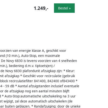
1.249,-
Bestel »
oorzien van energie klasse A, geschikt voor
tand (10 min.), Auto-Stop, een maximale
. De Novy 6830 is tevens voorzien van 4 snelheden
in.), bediening d.m.v. tiptoets(en) /
e Novy 6830 plafondunit afzuigkap zijn: * Kleur:
it afzuigkap * Geschikt voor recirculatie (gebruik
block recirculatiefilter 841400, 842400 of843400 *
4 - 59 dB * Aantal afzuigstanden inclusief eventuele
or de afzuigkap nog een aantal minuten blijft
 * Auto-Stop:automatische uitschakeling na 3 uur
 wijzigt, zal deze automatisch uitschakelen (de
 naar buiten geblazen. * Randafzuiging: door de unieke