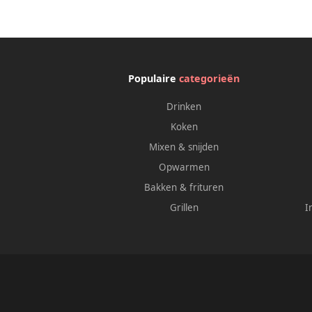
Populaire
categorieën
Drinken
Koken
Mixen & snijden
Opwarmen
Bakken & frituren
Grillen
I