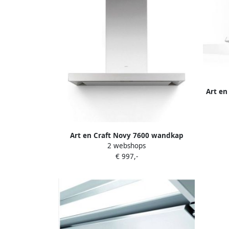
Art en
Art en Craft Novy 7600 wandkap
2 webshops
flat\\\&apos;line met motor 90 cm inox
€ 997,-
spots