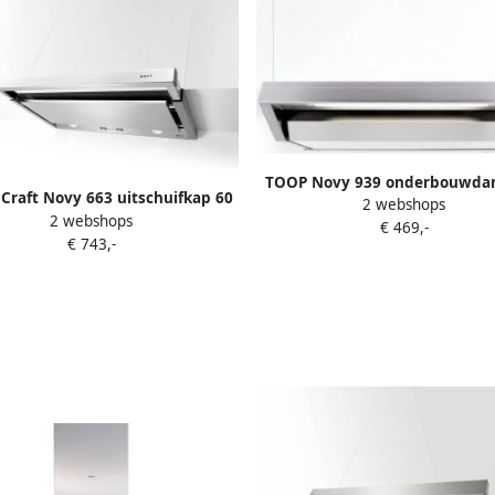
TOOP Novy 939 onderbouwd
 Craft Novy 663 uitschuifkap 60
2 webshops
90 cm inox
2 webshops
cm inox
€ 469,-
€ 743,-