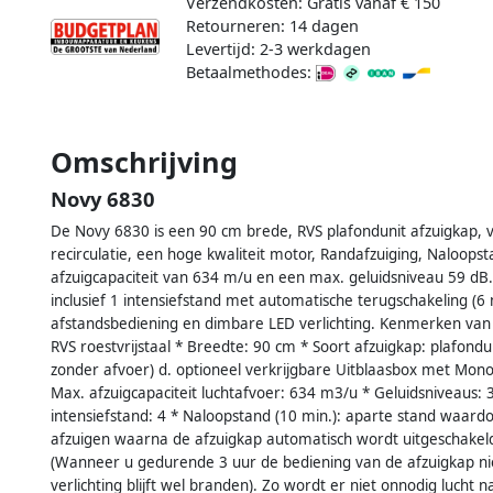
Verzendkosten: Gratis vanaf € 150
Retourneren: 14 dagen
Levertijd: 2-3 werkdagen
Betaalmethodes:
Omschrijving
Novy 6830
De Novy 6830 is een 90 cm brede, RVS plafondunit afzuigkap, v
recirculatie, een hoge kwaliteit motor, Randafzuiging, Naloops
afzuigcapaciteit van 634 m/u en een max. geluidsniveau 59 dB
inclusief 1 intensiefstand met automatische terugschakeling (6 m
afstandsbediening en dimbare LED verlichting. Kenmerken van d
RVS roestvrijstaal * Breedte: 90 cm * Soort afzuigkap: plafondun
zonder afvoer) d. optioneel verkrijgbare Uitblaasbox met Mono
Max. afzuigcapaciteit luchtafvoer: 634 m3/u * Geluidsniveaus: 3
intensiefstand: 4 * Naloopstand (10 min.): aparte stand waardo
afzuigen waarna de afzuigkap automatisch wordt uitgeschakeld
(Wanneer u gedurende 3 uur de bediening van de afzuigkap niet
verlichting blijft wel branden). Zo wordt er niet onnodig lucht