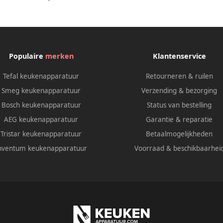
Populaire
merken
Klantenservice
Tefal keukenapparatuur
Retourneren & ruilen
Smeg keukenapparatuur
Verzending & bezorging
Bosch keukenapparatuur
Status van bestelling
AEG keukenapparatuur
Garantie & reparatie
Tristar keukenapparatuur
Betaalmogelijkheden
nventum keukenapparatuur
Voorraad & beschikbaarhei