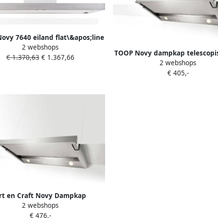
ovy 7640 eiland flat\&apos;line
2 webshops
 motor 90*60 cm inox spots
TOOP Novy dampkap telescopi
€ 1.370,63
€ 1.367,66
2 webshops
€ 405,-
rt en Craft Novy Dampkap
2 webshops
Telescopisch 655
€ 476,-