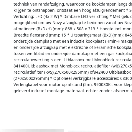
techniek van randafzuiging, waardoor de kookdampen langs d
krijgen te ontsnappen, ontstaat een hoog afzuigrendement * Soo
Verlichting: LED (4x 2 W) * Dimbare LED verlichting * Met gelui
mogelijkheid om uw Novy afzuigkap te bedienen vanaf uw Nov
afmetingen (BxDxH) (mm): 868 x 508 x 313 * Hoogte incl. mo
Breedte flensrand (mm): 15 * Uitsparingsmaat (BxD)(mm): 845
onderzijde dampkap met een inductie kookplaat (Hmin-Hmax)(m
en onderzijde afzuigkap met elektrische of keramische kookpl
tussen werkblad en onderzijde dampkap met een gas kookplaa
recirculatiewerking is een Uitblaasbox met Monoblock recirculati
841400Uitblaasbox met Monoblock recirculatiefilter (wit)(27
recirculatiefilter (RVS)(270x500x295mm) of842400 Uitblaasbox m
(270x500x295mm) * Optioneel verkrijgbare accessoires: 68300
Verlengkabel voor motor op afstand (5m), 990030Kit voor kleps
geleverd inclusief montage materiaal, echter zonder afvoermat