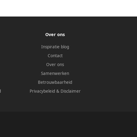
Over ons
Inspiratie blog
Contact
Over ons
Samenwerken
Betrouwbaarheid
d
Privacybeleid
&
Disclaimer