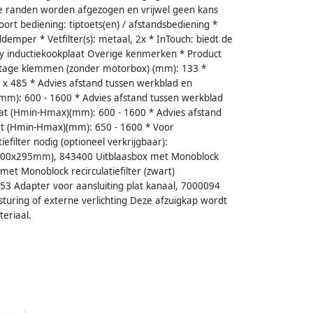
e randen worden afgezogen en vrijwel geen kans
rt bediening: tiptoets(en) / afstandsbediening *
ddemper * Vetfilter(s): metaal, 2x * InTouch: biedt de
y inductiekookplaat Overige kenmerken * Product
ntage klemmen (zonder motorbox) (mm): 133 *
 x 485 * Advies afstand tussen werkblad en
m): 600 - 1600 * Advies afstand tussen werkblad
aat (Hmin-Hmax)(mm): 600 - 1600 * Advies afstand
t (Hmin-Hmax)(mm): 650 - 1600 * Voor
efilter nodig (optioneel verkrijgbaar):
0x500x295mm), 843400 Uitblaasbox met Monoblock
et Monoblock recirculatiefilter (zwart)
53 Adapter voor aansluiting plat kanaal, 7000094
turing of externe verlichting Deze afzuigkap wordt
eriaal.