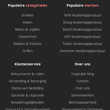
Populaire
categorieën
Populaire
merken
Drinken
Tefal keukenapparatuur
Koken
Smeg keukenapparatuur
Mixen & snijden
Bosch keukenapparatuur
Opwarmen
AEG keukenapparatuur
Bakken & frituren
Tristar keukenapparatuur
Grillen
Inventum keukenapparatuur
Klantenservice
Over ons
Retourneren & ruilen
Inspiratie blog
Verzending & bezorging
Contact
Status van bestelling
Over ons
Garantie & reparatie
Samenwerken
Betaalmogelijkheden
Betrouwbaarheid
Voorraad & beschikbaarheid
Privacybeleid
&
Disclaimer