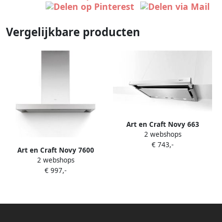
Vergelijkbare producten
Art en Craft Novy 663
2 webshops
uitschuifkap 60 cm inox
€ 743,-
Art en Craft Novy 7600
2 webshops
wandkap flat\\\&apos;line
€ 997,-
met motor 90 cm inox spots