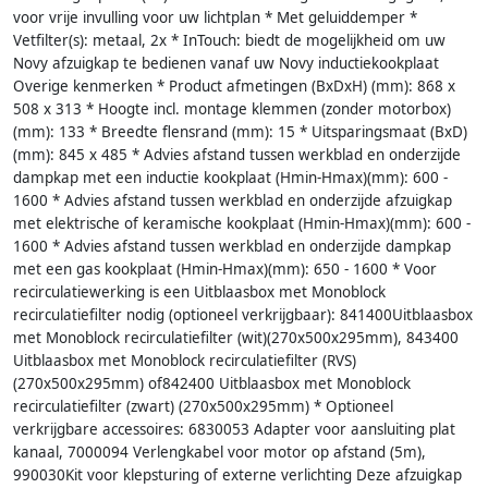
voor vrije invulling voor uw lichtplan * Met geluiddemper *
Vetfilter(s): metaal, 2x * InTouch: biedt de mogelijkheid om uw
Novy afzuigkap te bedienen vanaf uw Novy inductiekookplaat
Overige kenmerken * Product afmetingen (BxDxH) (mm): 868 x
508 x 313 * Hoogte incl. montage klemmen (zonder motorbox)
(mm): 133 * Breedte flensrand (mm): 15 * Uitsparingsmaat (BxD)
(mm): 845 x 485 * Advies afstand tussen werkblad en onderzijde
dampkap met een inductie kookplaat (Hmin-Hmax)(mm): 600 -
1600 * Advies afstand tussen werkblad en onderzijde afzuigkap
met elektrische of keramische kookplaat (Hmin-Hmax)(mm): 600 -
1600 * Advies afstand tussen werkblad en onderzijde dampkap
met een gas kookplaat (Hmin-Hmax)(mm): 650 - 1600 * Voor
recirculatiewerking is een Uitblaasbox met Monoblock
recirculatiefilter nodig (optioneel verkrijgbaar): 841400Uitblaasbox
met Monoblock recirculatiefilter (wit)(270x500x295mm), 843400
Uitblaasbox met Monoblock recirculatiefilter (RVS)
(270x500x295mm) of842400 Uitblaasbox met Monoblock
recirculatiefilter (zwart) (270x500x295mm) * Optioneel
verkrijgbare accessoires: 6830053 Adapter voor aansluiting plat
kanaal, 7000094 Verlengkabel voor motor op afstand (5m),
990030Kit voor klepsturing of externe verlichting Deze afzuigkap