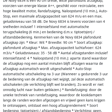
De Novy 6834 is een 90 cm brede, witte plafondunit afzuigkap,
voorzien van energie klasse A++, geschikt voor recirculatie, een
hoge kwaliteit motor, Randafzuiging, Naloopstand (10 min.), Auto-
Stop, een maximale afzuigcapaciteit van 624 m/u en een max.
geluidsniveau van 58 dB. De Novy 6834 is tevens voorzien van 4
snelheden inclusief 1 intensiefstand met automatische
terugschakeling (6 min.) en bediening d.m.v. tiptoets(en) /
afstandsbediening. Kenmerken van de Novy 6834 plafondunit
afzuigkap zijn: * Kleur: Wit * Breedte: 90 cm * Soort afzuigkap:
plafondunit afzuigkap * Max. afzuigcapaciteit luchtafvoer: 624
m3/u * Geluidsniveaus: 35 - 58 dB * Aantal afzuigstanden inclusief
intensiefstand: 4 * Naloopstand (10 min.): aparte stand waardoor
de afzuigkap nog een aantal minuten blijft afzuigen waarna de
afzuigkap automatisch wordt uitgeschakeld * Auto-Stop:
automatische uitschakeling na 3 uur (Wanneer u gedurende 3 uur
de bediening van de afzuigkap niet wijzigt, zal deze automatisch
uitschakelen (de verlichting blijft wel branden). Zo wordt er niet
onnodig lucht naar buiten geblazen.) * Randafzuiging: door de
unieke techniek van randafzuiging, waardoor de kookdampen
langs de randen worden afgezogen en vrijwel geen kans krijgen
te ontsnappen, ontstaat een hoog afzuigrendement * Soort
bediening: tiptoets(en) / afstandsbediening * Verlichting: geen,