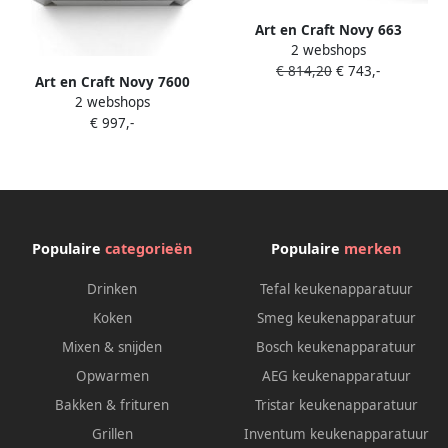
Art en Craft Novy 663
2 webshops
uitschuifkap 60 cm inox
€ 814,20
€ 743,-
Art en Craft Novy 7600
2 webshops
wandkap flat\\\&apos;line
€ 997,-
met motor 90 cm inox spots
Populaire
categorieën
Populaire
merken
Drinken
Tefal keukenapparatuur
Koken
Smeg keukenapparatuur
Mixen & snijden
Bosch keukenapparatuur
Opwarmen
AEG keukenapparatuur
Bakken & frituren
Tristar keukenapparatuur
Grillen
Inventum keukenapparatuur