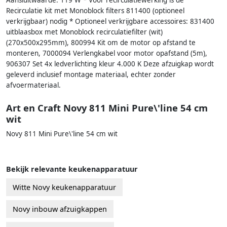
Aansluitwaarde: 119 W * Voor recirculatiewerking is de
Recirculatie kit met Monoblock filters 811400 (optioneel
verkrijgbaar) nodig * Optioneel verkrijgbare accessoires: 831400
uitblaasbox met Monoblock recirculatiefilter (wit)
(270x500x295mm), 800994 Kit om de motor op afstand te
monteren, 7000094 Verlengkabel voor motor opafstand (5m),
906307 Set 4x ledverlichting kleur 4.000 K Deze afzuigkap wordt
geleverd inclusief montage materiaal, echter zonder
afvoermateriaal.
Art en Craft Novy 811 Mini Pure\'line 54 cm
wit
Novy 811 Mini Pure\'line 54 cm wit
Bekijk relevante keukenapparatuur
Witte Novy keukenapparatuur
Novy inbouw afzuigkappen