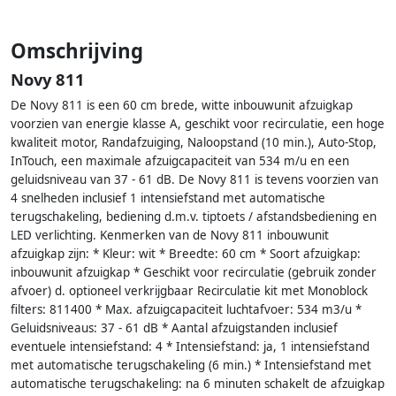
Omschrijving
Novy 811
De Novy 811 is een 60 cm brede, witte inbouwunit afzuigkap
voorzien van energie klasse A, geschikt voor recirculatie, een hoge
kwaliteit motor, Randafzuiging, Naloopstand (10 min.), Auto-Stop,
InTouch, een maximale afzuigcapaciteit van 534 m/u en een
geluidsniveau van 37 - 61 dB. De Novy 811 is tevens voorzien van
4 snelheden inclusief 1 intensiefstand met automatische
terugschakeling, bediening d.m.v. tiptoets / afstandsbediening en
LED verlichting. Kenmerken van de Novy 811 inbouwunit
afzuigkap zijn: * Kleur: wit * Breedte: 60 cm * Soort afzuigkap:
inbouwunit afzuigkap * Geschikt voor recirculatie (gebruik zonder
afvoer) d. optioneel verkrijgbaar Recirculatie kit met Monoblock
filters: 811400 * Max. afzuigcapaciteit luchtafvoer: 534 m3/u *
Geluidsniveaus: 37 - 61 dB * Aantal afzuigstanden inclusief
eventuele intensiefstand: 4 * Intensiefstand: ja, 1 intensiefstand
met automatische terugschakeling (6 min.) * Intensiefstand met
automatische terugschakeling: na 6 minuten schakelt de afzuigkap