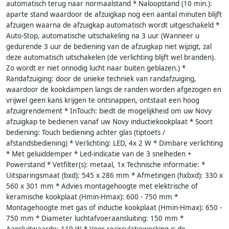
automatisch terug naar normaalstand * Naloopstand (10 min.):
aparte stand waardoor de afzuigkap nog een aantal minuten blijft
afzuigen waarna de afzuigkap automatisch wordt uitgeschakeld *
Auto-Stop, automatische uitschakeling na 3 uur (Wanneer u
gedurende 3 uur de bediening van de afzuigkap niet wijzigt, zal
deze automatisch uitschakelen (de verlichting blijft wel branden).
Zo wordt er niet onnodig lucht naar buiten geblazen.) *
Randafzuiging: door de unieke techniek van randafzuiging,
waardoor de kookdampen langs de randen worden afgezogen en
vrijwel geen kans krijgen te ontsnappen, ontstaat een hoog
afzuigrendement * InTouch: biedt de mogelijkheid om uw Novy
afzuigkap te bedienen vanaf uw Novy inductiekookplaat * Soort
bediening: Touch bediening achter glas (tiptoets /
afstandsbediening) * Verlichting: LED, 4x 2 W * Dimbare verlichting
* Met geluiddemper * Led-indicatie van de 3 snelheden +
Powerstand * Vetfilter(s): metaal, 1x Technische informatie: *
Uitsparingsmaat (bxd): 545 x 286 mm * Afmetingen (hxbxd): 330 x
560 x 301 mm * Advies montagehoogte met elektrische of
keramische kookplaat (Hmin-Hmax): 600 - 750 mm *
Montagehoogte met gas of inductie kookplaat (Hmin-Hmax): 650 -
750 mm * Diameter luchtafvoeraansluiting: 150 mm *