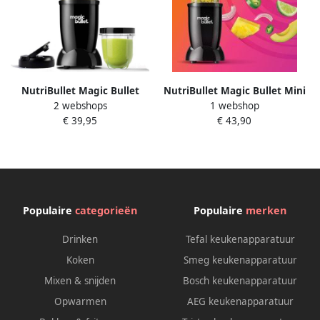
NutriBullet Magic Bullet
NutriBullet Magic Bullet Mini
2 webshops
1 webshop
Original Incl. To Go Bekers &
Blender Smoothie Maker
€ 39,95
€ 43,90
Receptenboek Blender
Zwart 200 watt
Glossy Zwart
Populaire
categorieën
Populaire
merken
Drinken
Tefal keukenapparatuur
Koken
Smeg keukenapparatuur
Mixen & snijden
Bosch keukenapparatuur
Opwarmen
AEG keukenapparatuur