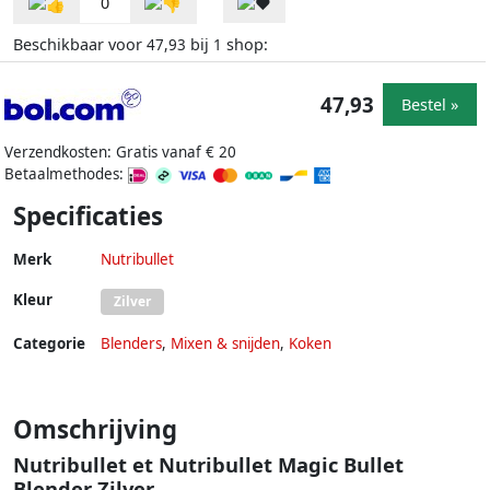
0
Beschikbaar voor
bij
shop:
47,93
1
47,93
Bestel »
Verzendkosten: Gratis vanaf € 20
Betaalmethodes:
Specificaties
Merk
Nutribullet
Kleur
Zilver
Categorie
Blenders
,
Mixen & snijden
,
Koken
Omschrijving
Nutribullet et Nutribullet Magic Bullet
Blender Zilver