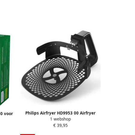
Philips Airfryer HD9953 00 Airfryer
00 voor
1 webshop
Pizza-bakplaat accessoire-kit
spiesen
€ 39,95
ig