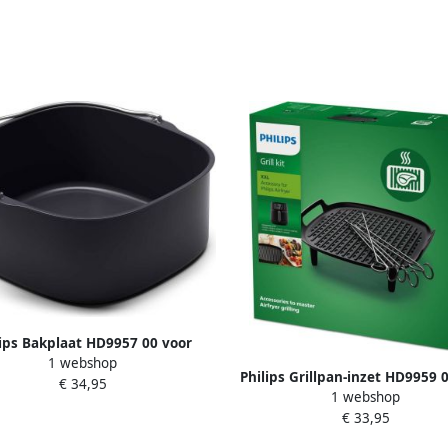
lips Bakplaat HD9957 00 voor
1 webshop
r XXL 5000 Serie incl. 9 siliconen
Philips Grillpan-inzet HD9959 
€ 34,95
muffinvormpjes
1 webshop
Airfryer XXL 5000 Serie incl. 6 
aatwasmachinebestendig
€ 33,95
vaatwasmachinebestend