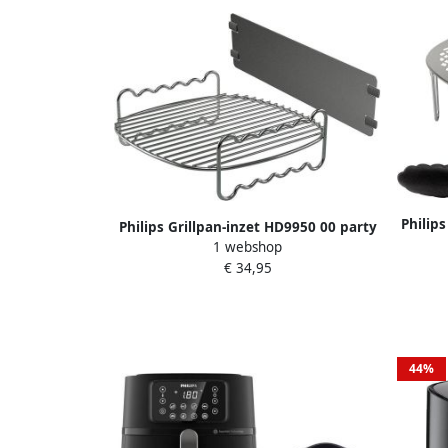
Philip
Philips Grillpan-inzet HD9950 00 party
Prof
1 webshop
kit voor HD9654 HD9762 HD9630
Airfr
€ 34,95
HD9750 HD9650 HD9656 HD9860
HD9867 HD9870
44%