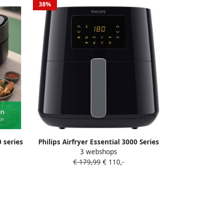
38%
 series
Philips Airfryer Essential 3000 Series
3 webshops
)
HD9270 70 6 2 liter (XL)
€ 179,99
€ 110,-
 App
Heteluchtfriteuse 7 snelkeuze
programma's 90% minder vet