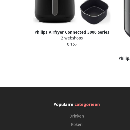
Philips Airfryer Connected 5000 Series
2 webshops
HD9285 93 7 2 liter (XXL)
€ 15,-
Heteluchtfriteuse RapidAir Quickclean
Met bakvorm & grillplaat
Philip
HD92
Populaire
categorieën
Drinken
Koken