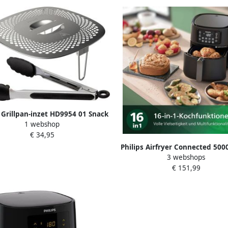
s Grillpan-inzet HD9954 01 Snack
1 webshop
i-Kit Snackdeksel + tang voor
€ 34,95
yer XXL HD96XX HD97XX HD98XX
(3-delig)
Philips Airfryer Connected 5000
3 webshops
HD9285 90 7 2 liter (XXL
€ 151,99
Heteluchtfriteuse Rapid Air
Connect