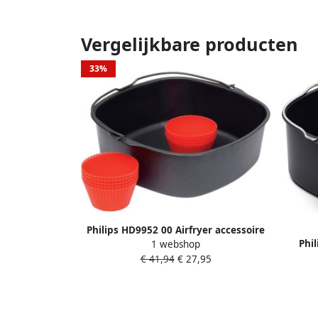
Vergelijkbare producten
33%
Philips HD9952 00 Airfryer accessoire
Phi
1 webshop
Bakset met 9 muffinvormen
Airfrye
€ 41,94
€ 27,95
v