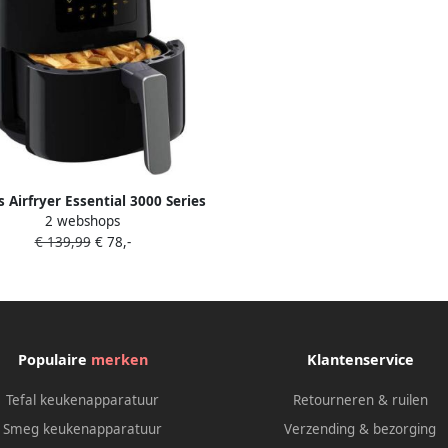
s Airfryer Essential 3000 Series
2 webshops
52 70 4 1 liter (L)- Hetelucht
€ 139,99
€ 78,-
friteuse Digitaal display
Warmhoudfunctie
Populaire
merken
Klantenservice
Tefal keukenapparatuur
Retourneren & ruilen
Smeg keukenapparatuur
Verzending & bezorging