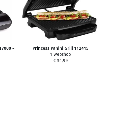
17000 –
Princess Panini Grill 112415
1 webshop
 Warmt
Contactgrill groot 30x24cm Tosti
€ 34,99
apparaat Grill apparaat 2000W
Zwevende boevendeksel Beste Koop
Consumentengids Oktober 2025 WK