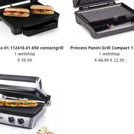
ss 01.112416.01.650 contactgrill
Princess Panini Grill Compact 1
1 webshop
1 webshop
paninigrill
Grill apparaat Tosti apparaat
€ 59,99
€ 36,95
€ 22,95
zeer snel op RVS design