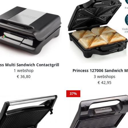
ss Multi Sandwich Contactgrill
1 webshop
Princess 127006 Sandwich M
ompact Pro 117002 – 3 Sets
3 webshops
€ 36,80
Supreme XXL Tosti apparaat 
selbare platen – Tosti apparaat
€ 42,95
bakoppervlak Uitneembare p
elijzer Panini grill Verticaal
1600Watt 4 tosti's
opbergbaar RVS design
37%