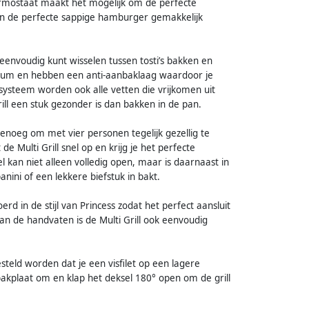
hermostaat maakt het mogelijk om de perfecte
van de perfecte sappige hamburger gemakkelijk
 eenvoudig kunt wisselen tussen tosti’s bakken en
inium en hebben een anti-aanbaklaag waardoor je
psysteem worden ook alle vetten die vrijkomen uit
ill een stuk gezonder is dan bakken in de pan.
 genoeg om met vier personen tegelijk gezellig te
 Multi Grill snel op en krijg je het perfecte
l kan niet alleen volledig open, maar is daarnaast in
nini of een lekkere biefstuk in bakt.
d in de stijl van Princess zodat het perfect aansluit
n de handvaten is de Multi Grill ook eenvoudig
steld worden dat je een visfilet op een lagere
kplaat om en klap het deksel 180° open om de grill