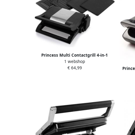
Princess Multi Contactgrill 4-in-1
1 webshop
112536 Grill apparaat Tosti apparaat
€ 64,99
Wafelijzer Verwisselbare platen
Prince
Instelbare thermostaat RVS design
C
verwis
Waf