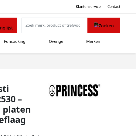
Klantenservice
Contact
Funcooking
Overige
Merken
sti
2530 –
e platen
eflaag