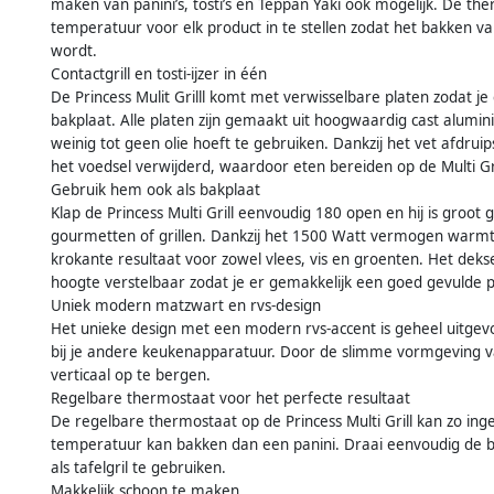
maken van panini’s, tosti’s en Teppan Yaki ook mogelijk. De t
temperatuur voor elk product in te stellen zodat het bakken 
wordt.
Contactgrill en tosti-ijzer in één
De Princess Mulit Grilll komt met verwisselbare platen zodat je
bakplaat. Alle platen zijn gemaakt uit hoogwaardig cast alum
weinig tot geen olie hoeft te gebruiken. Dankzij het vet afdrui
het voedsel verwijderd, waardoor eten bereiden op de Multi Gr
Gebruik hem ook als bakplaat
Klap de Princess Multi Grill eenvoudig 180 open en hij is groot
gourmetten of grillen. Dankzij het 1500 Watt vermogen warmt de
krokante resultaat voor zowel vlees, vis en groenten. Het dekse
hoogte verstelbaar zodat je er gemakkelijk een goed gevulde pa
Uniek modern matzwart en rvs-design
Het unieke design met een modern rvs-accent is geheel uitgevoer
bij je andere keukenapparatuur. Door de slimme vormgeving va
verticaal op te bergen.
Regelbare thermostaat voor het perfecte resultaat
De regelbare thermostaat op de Princess Multi Grill kan zo inge
temperatuur kan bakken dan een panini. Draai eenvoudig de ba
als tafelgril te gebruiken.
Makkelijk schoon te maken