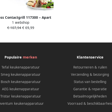
ess Contactgrill 117300 – Apart
1 webshop
telbare thermostaten – Tosti
€ 107,94
€ 69,99
paraat Panini grill apparaat
Uitneembare platen Groot
bakoppervlak
Populaire
merken
Klantenservice
Tefal keukenapparatuur
Retourneren & ruilen
Smeg keukenapparatuur
Verzending & bezorging
Bosch keukenapparatuur
Status van bestelling
AEG keukenapparatuur
Garantie & reparatie
Tristar keukenapparatuur
Betaalmogelijkheden
nventum keukenapparatuur
Voorraad & beschikbaarhei