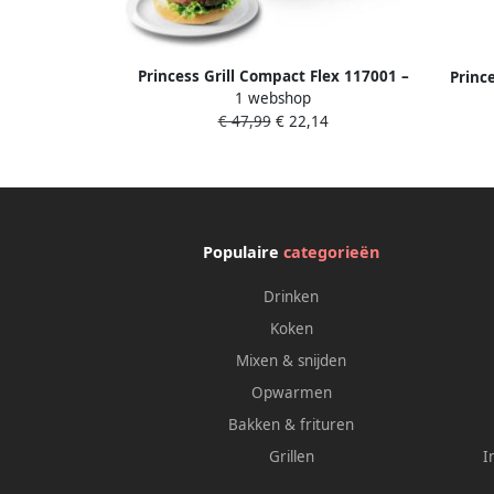
Princess Grill Compact Flex 117001 –
Princ
1 webshop
Tosti apparaat Uitneembare platen –
ins
€ 47,99
€ 22,14
Warmt zeer snel op Verticaal op te
ap
bergen RVS design
Populaire
categorieën
Drinken
Koken
Mixen & snijden
Opwarmen
Bakken & frituren
Grillen
I