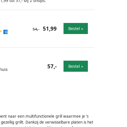
tot
bij
shops:
51,99
57,-
2
51,99
Bestel »
54,-
57,-
Bestel »
huis
 bent naar een multifunctionele grill waarmee je ‘s
ezellig grillt. Dankzij de verwisselbare platen is het