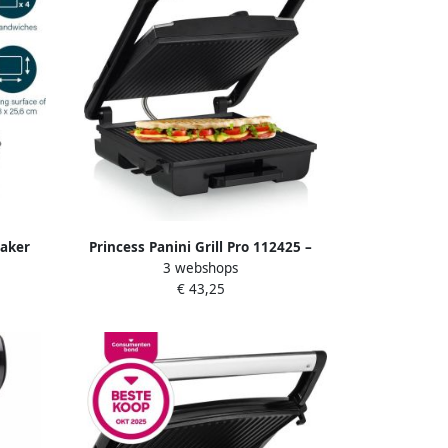
aker
Princess Panini Grill Pro 112425 –
3 webshops
Groot
Contactgrill groot 30 x 27cm Tosti
€ 43,25
laten
apparaat Grill apparaat Zwevend
bovendeksel – Regelbare thermostaat
2000W