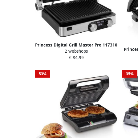
Princess Digital Grill Master Pro 117310
Prince
2 webshops
– 2 regelbare thermostaten – Grill
€ 84,99
apparaat Tosti apparaat Contactgrill
Groot bakoppervlak Digitaal
bedieningspaneel Uitneembare platen
53%
35%
2000W