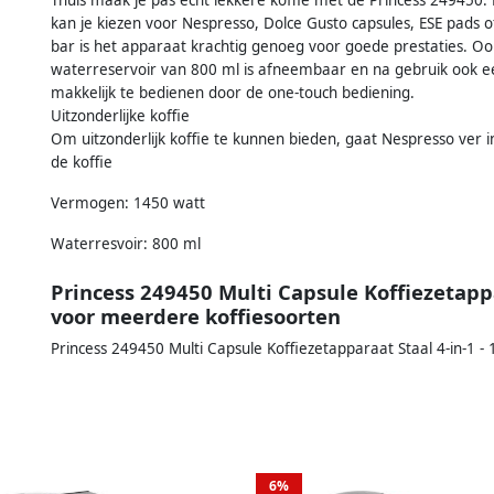
Thuis maak je pas echt lekkere koffie met de Princess 249450. D
kan je kiezen voor Nespresso, Dolce Gusto capsules, ESE pads
bar is het apparaat krachtig genoeg voor goede prestaties. O
waterreservoir van 800 ml is afneembaar en na gebruik ook ee
makkelijk te bedienen door de one-touch bediening.
Uitzonderlijke koffie
Om uitzonderlijk koffie te kunnen bieden, gaat Nespresso ver 
de koffie
Vermogen: 1450 watt
Waterresvoir: 800 ml
Princess 249450 Multi Capsule Koffiezetappa
voor meerdere koffiesoorten
Princess 249450 Multi Capsule Koffiezetapparaat Staal 4-in-1 -
6%