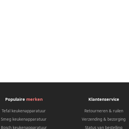
Populaire
merken
Klantenservice
Tefal keukenapparatuur
Retourneren & ruilen
Smeg keukenapparatuur
Verzending & bezorging
Bosch keukenapparatuur
Status van bestelling