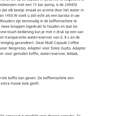
 ontworpen met een 15 bar pomp, is de 249450
n dat elk beetje smaak en aroma door het water in
n 1450 W voelt u zich echt als een barista in uw
dhouders zijn eenvoudig in de koffiemachine te
de twee knoppen ingedrukt te houden en laat los
 one-touch bediening kun je met n druk op een van
Het transparante waterreservoir van 0, 8 L en de
reiniging garandeert. Deze Multi Capsule Coffee
r voor Nespresso, Adapter voor Dolce Gusto, Adapter
lter voor gemalen koffie, waterreservoir, lekbak,
erste koffie kan geven. De koffiemachine een
n extra mooie look geeft.