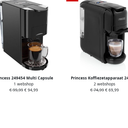
incess 249454 Multi Capsule
Princess Koffiezetapparaat 2
1 webshop
2 webshops
emachine 4 in 1 Geschikt voor
Multi Capsule Machine Nesp
€ 99,99
€ 94,99
€ 74,99
€ 69,99
sso Dolce Gusto Capsules Zwart
koffiemachines Geschikt voor
Zilver