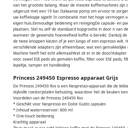
van het grootste belang. Waar de meeste koffiemachines zijn
uitgerust met een 19 bar Italiaanse pomp om ervoor te zorge
uw koffiekopje sijpelt! In combinatie met het hoge vermogen va
eigen huis.Eenvoudige bediening en reinigingDe capsule- en pa
plaatsen. Stel nu zelf de standaard kopgrootte in door n van 
wanneer de gewenste hoeveelheid koffie is bereikt. Dankzij de
de twee knoppen kiezen of je een lungo of een espresso wilt. 
verschillende adapters zijn afneembaar, wat een gemakkelijke 
Machine heeft het echt allemaal!Wat zit er in de doos?Adapte
voor zowel ESE pads als gemalen koffie, filter voor ESE pads, fi
lepeltje, tamper en handleiding
Princess 249450 Espresso apparaat Grijs
,
De Princess 249450 Rvs is een Nespresso-apparaat die de lekk
stijlvolle roestvrijstalen behuizing, waardoor het de keuken ee
Voordelen van de Princess 249450 Rvs
* Geschikt voor Nespresso en Dolce Gusto capsules
* Inhoud waterreservoir: 800 ml
* One-touch bediening
Krachtig apparaat