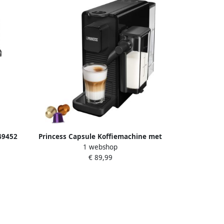
49452
Princess Capsule Koffiemachine met
1 webshop
resso
Melkopschuimer 249455 – Geschikt
€ 89,99
 Zwart
voor Nespresso – 20 Bar – Espresso
Cappuccino & Latte – Compact –
Automatisch Melksysteem 1400 W