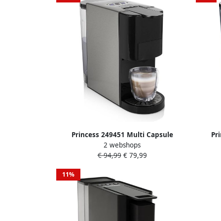
Princess 249451 Multi Capsule
Pr
2 webshops
Koffiemachine 5 in 1 Geschikt voor
Koffi
€ 94,99
€ 79,99
Nespresso Dolce Gusto Capsules Zwart
Nespre
Zilver
11%