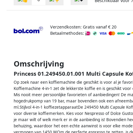
Beschikbaar voor
Verzendkosten: Gratis vanaf € 20
Betaalmethodes:
Omschrijving
Princess 01.249450.01.001 Multi Capsule Ko
Op zoek naar een koffiemachine die geschikt is voor al je favor
Koffiemachine 4-in-1 zet de lekkerste koffie en is geschikt voor
Mis nooit meer persoonlijke favorieten of aanbiedingen! De mac
hogedrukpomp van 19 bar, maar bovendien ook een afneemba
ml.Stijlvol 4-in-1 koffiezetapparaatDe 249450 Multi Capsule Koffi
voor diverse koffiemerken. Kies voor Nespresso of Dolce Gusto
je maar wilt of welk merk er in de aanbieding is! Bovendien heef
behuizing, waardoor het een echte aanwinst is voor elke mod
vermogen van 1450 WOm de perfecte espresso te zetten, is de