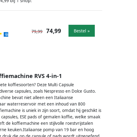
bij
shop:
74,99
1
74,99
Bestel »
79,99
ffiemachine RVS 4-in-1
iete koffiesoorten? Deze Multi Capsule
 diverse capsules, zoals Nespresso en Dolce Gusto.
hine bevat niet alleen een Italiaanse
ar waterreservoir met een inhoud van 800
emachine is uniek in zijn soort, omdat hij geschikt is
 capsules, ESE pads of gemalen koffie, welke smaak
t de koffiemachine een stijlvolle roestvrijstalen
erne keuken.Italiaanse pomp van 19 bar en hoog
 druk die op de capsule of pads wordt uitgeoefend