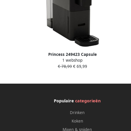
Princess 249423 Capsule
1 webshop
Koffiemachine Geschikt voor
€ 78,99
€ 69,99
Nespresso Capsules 19 Bar 0 8 Liter
Watertank Compact Zwart
Populaire
categorieën
Drinken
Koken
Mixen & snijden