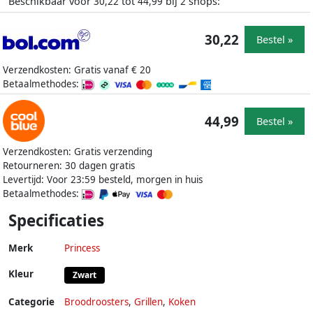
Beschikbaar voor
tot
bij
shops:
30,22
44,99
2
30,22
Bestel »
Verzendkosten: Gratis vanaf € 20
Betaalmethodes:
44,99
Bestel »
Verzendkosten: Gratis verzending
Retourneren: 30 dagen gratis
Levertijd: Voor 23:59 besteld, morgen in huis
Betaalmethodes:
Specificaties
Merk
Princess
Kleur
Zwart
Categorie
Broodroosters
,
Grillen
,
Koken