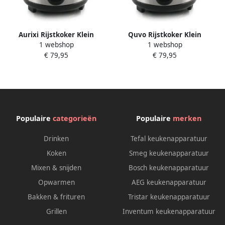
Aurixi Rijstkoker Klein
Quvo Rijstkoker Klein
1 webshop
1 webshop
Rijstkoker Met Stomer –
Rijstkoker Met Stomer –
€ 79,95
€ 79,95
Rijstkokers Stoomkoker Met
Rijstkokers Stoomkoker Met
Warmhoudfunctie –
Warmhoudfunctie –
Stoompan Incl. Rijstlepel +
Stoompan Incl. Rijstlepel +
Maatbeker En
Maatbeker En
Beschermkoker Zwart ‎26cm
Beschermkoker Roestvrij
x 26cm x 25cm
Staal 26cm x 26cm x 25cm
Populaire
categorieën
Populaire
merken
Drinken
Tefal keukenapparatuur
Koken
Smeg keukenapparatuur
Mixen & snijden
Bosch keukenapparatuur
Opwarmen
AEG keukenapparatuur
Bakken & frituren
Tristar keukenapparatuur
Grillen
Inventum keukenapparatuur