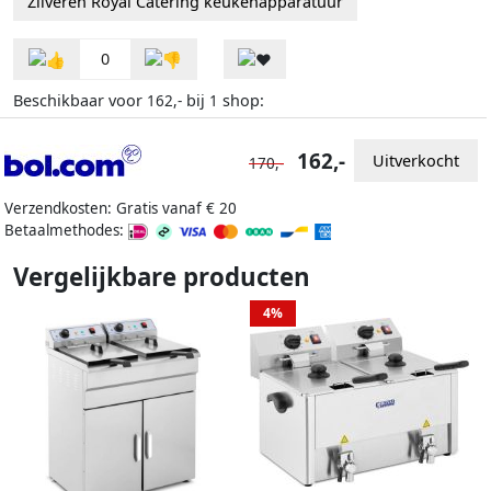
Zilveren Royal Catering keukenapparatuur
0
Beschikbaar voor
bij
shop:
162,-
1
162,-
Uitverkocht
170,-
Verzendkosten: Gratis vanaf € 20
Betaalmethodes:
Vergelijkbare producten
4%