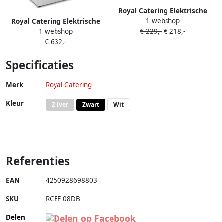
Royal Catering Elektrische
1 webshop
Royal Catering Elektrische
friteuse 2 x 13 liter EGO-
1 webshop
€ 229,-
€ 218,-
friteuse 2 x 16 liter 400 V
thermostaat
€ 632,-
onderkast
Specificaties
Merk
Royal Catering
Kleur
Zilver
Zwart
Wit
Referenties
EAN
4250928698803
SKU
RCEF 08DB
Delen