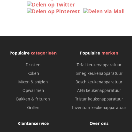
Populaire
categorieën
Populaire
merken
Drinken
Tefal keukenapparatuur
Koken
Smeg keukenapparatuur
Mixen & snijden
Bosch keukenapparatuur
Opwarmen
AEG keukenapparatuur
Bakken & frituren
Tristar keukenapparatuur
Grillen
Inventum keukenapparatuur
Klantenservice
Over ons