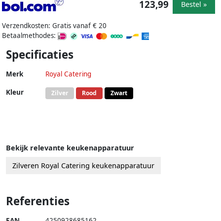
123,99
Bestel »
Verzendkosten: Gratis vanaf € 20
Betaalmethodes:
Specificaties
Merk
Royal Catering
Kleur
Zilver
Rood
Zwart
Bekijk relevante keukenapparatuur
Zilveren Royal Catering keukenapparatuur
Referenties
EAN
4250928685162