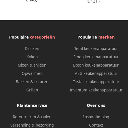
€ 149,-
spiesjes
€ 131,-
Populaire
categorieën
Populaire
merken
Drinken
Tefal keukenapparatuur
Koken
Smeg keukenapparatuur
Mixen & snijden
Bosch keukenapparatuur
Opwarmen
AEG keukenapparatuur
Bakken & frituren
Tristar keukenapparatuur
Grillen
Inventum keukenapparatuur
Klantenservice
Over ons
Retourneren & ruilen
Inspiratie blog
Verzending & bezorging
Contact