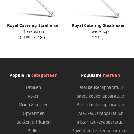
Royal Catering Staafmixer
Royal Catering Staafmixer
1 webshop
1 webshop
650 W 400 mm 8.000 18.000
850 W 500 mm 8.000 18.000
€ 189,-
€ 180,-
€ 211,-
tpm
tpm
Populaire
categorieën
Populaire
merken
Drinken
Tefal keukenapparatuur
Koken
Smeg keukenapparatuur
Mixen & snijden
Bosch keukenapparatuur
Opwarmen
AEG keukenapparatuur
Bakken & frituren
Tristar keukenapparatuur
Grillen
Inventum keukenapparatuur