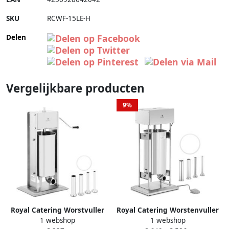
SKU
RCWF-15LE-H
Delen
Vergelijkbare producten
9%
Royal Catering Worstvuller
Royal Catering Worstenvuller
1 webshop
1 webshop
verticaal 15 L
25 L elektrisch incl. 4