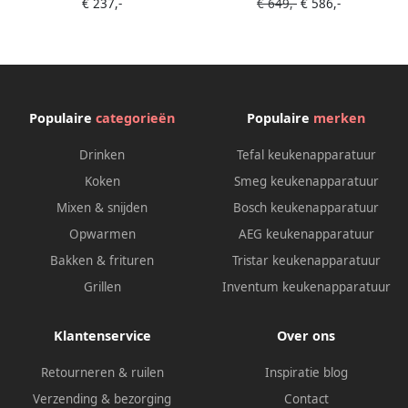
€ 237,-
€ 649,-
€ 586,-
vulbuizen
Populaire
categorieën
Populaire
merken
Drinken
Tefal keukenapparatuur
Koken
Smeg keukenapparatuur
Mixen & snijden
Bosch keukenapparatuur
Opwarmen
AEG keukenapparatuur
Bakken & frituren
Tristar keukenapparatuur
Grillen
Inventum keukenapparatuur
Klantenservice
Over ons
Retourneren & ruilen
Inspiratie blog
Verzending & bezorging
Contact