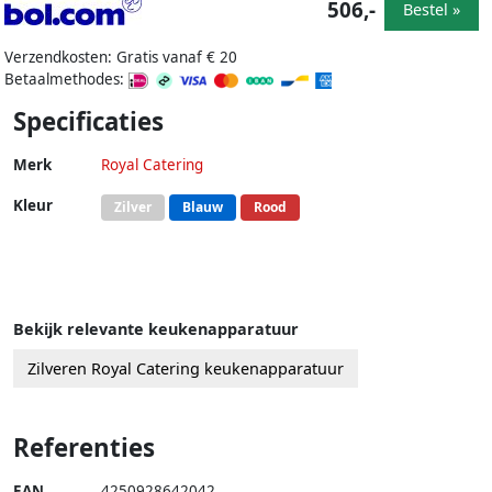
506,-
Bestel »
Verzendkosten: Gratis vanaf € 20
Betaalmethodes:
Specificaties
Merk
Royal Catering
Kleur
Zilver
Blauw
Rood
Bekijk relevante keukenapparatuur
Zilveren Royal Catering keukenapparatuur
Referenties
EAN
4250928642042