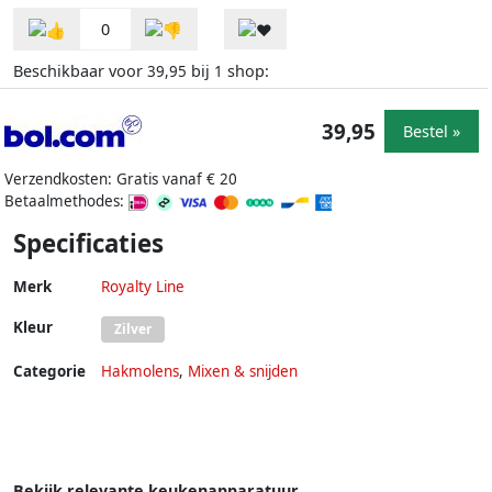
0
Beschikbaar voor
bij
shop:
39,95
1
39,95
Bestel »
Verzendkosten: Gratis vanaf € 20
Betaalmethodes:
Specificaties
Merk
Royalty Line
Kleur
Zilver
Categorie
Hakmolens
,
Mixen & snijden
Bekijk relevante keukenapparatuur