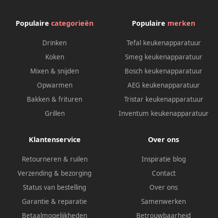
Populaire
categorieën
Populaire
merken
Drinken
Tefal keukenapparatuur
Koken
Smeg keukenapparatuur
Mixen & snijden
Bosch keukenapparatuur
Opwarmen
AEG keukenapparatuur
Bakken & frituren
Tristar keukenapparatuur
Grillen
Inventum keukenapparatuur
Klantenservice
Over ons
Retourneren & ruilen
Inspiratie blog
Verzending & bezorging
Contact
Status van bestelling
Over ons
Garantie & reparatie
Samenwerken
Betaalmogelijkheden
Betrouwbaarheid