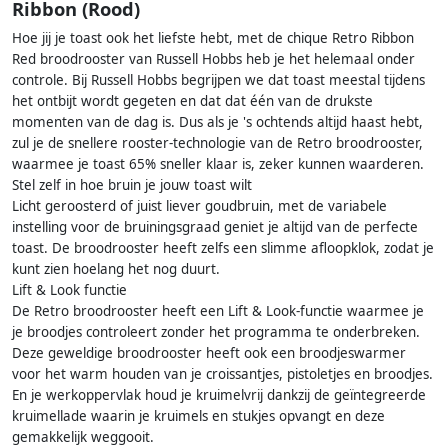
Ribbon (Rood)
Hoe jij je toast ook het liefste hebt, met de chique Retro Ribbon
Red broodrooster van Russell Hobbs heb je het helemaal onder
controle. Bij Russell Hobbs begrijpen we dat toast meestal tijdens
het ontbijt wordt gegeten en dat dat één van de drukste
momenten van de dag is. Dus als je 's ochtends altijd haast hebt,
zul je de snellere rooster-technologie van de Retro broodrooster,
waarmee je toast 65% sneller klaar is, zeker kunnen waarderen.
Stel zelf in hoe bruin je jouw toast wilt
Licht geroosterd of juist liever goudbruin, met de variabele
instelling voor de bruiningsgraad geniet je altijd van de perfecte
toast. De broodrooster heeft zelfs een slimme afloopklok, zodat je
kunt zien hoelang het nog duurt.
Lift & Look functie
De Retro broodrooster heeft een Lift & Look-functie waarmee je
je broodjes controleert zonder het programma te onderbreken.
Deze geweldige broodrooster heeft ook een broodjeswarmer
voor het warm houden van je croissantjes, pistoletjes en broodjes.
En je werkoppervlak houd je kruimelvrij dankzij de geïntegreerde
kruimellade waarin je kruimels en stukjes opvangt en deze
gemakkelijk weggooit.