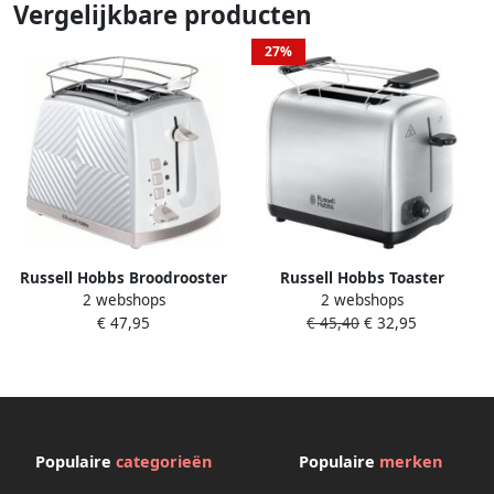
Vergelijkbare producten
27%
Russell Hobbs Broodrooster
Russell Hobbs Toaster
2 webshops
2 webshops
Groove Wit | Broodroosters |
Adventure Brushed 2408056
€ 47,95
€ 45,40
€ 32,95
5038061143294
| Broodroosters |
Keuken&Koken
Keukenapparaten | 24080-56
Populaire
categorieën
Populaire
merken