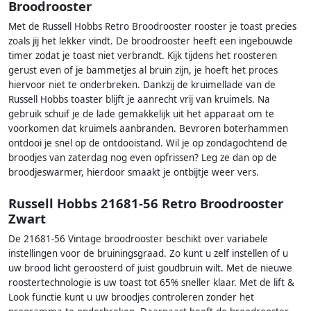
Broodrooster
Met de Russell Hobbs Retro Broodrooster rooster je toast precies
zoals jij het lekker vindt. De broodrooster heeft een ingebouwde
timer zodat je toast niet verbrandt. Kijk tijdens het roosteren
gerust even of je bammetjes al bruin zijn, je hoeft het proces
hiervoor niet te onderbreken. Dankzij de kruimellade van de
Russell Hobbs toaster blijft je aanrecht vrij van kruimels. Na
gebruik schuif je de lade gemakkelijk uit het apparaat om te
voorkomen dat kruimels aanbranden. Bevroren boterhammen
ontdooi je snel op de ontdooistand. Wil je op zondagochtend de
broodjes van zaterdag nog even opfrissen? Leg ze dan op de
broodjeswarmer, hierdoor smaakt je ontbijtje weer vers.
Russell Hobbs 21681-56 Retro Broodrooster
Zwart
De 21681-56 Vintage broodrooster beschikt over variabele
instellingen voor de bruiningsgraad. Zo kunt u zelf instellen of u
uw brood licht geroosterd of juist goudbruin wilt. Met de nieuwe
roostertechnologie is uw toast tot 65% sneller klaar. Met de lift &
Look functie kunt u uw broodjes controleren zonder het