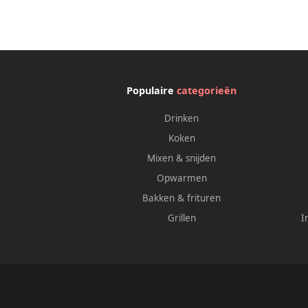
Populaire
categorieën
Drinken
Koken
Mixen & snijden
Opwarmen
Bakken & frituren
Grillen
I