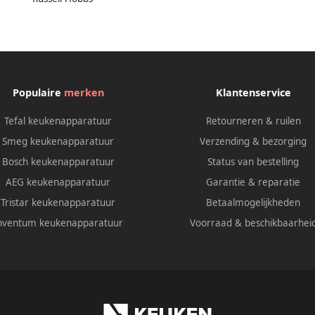
Populaire
merken
Klantenservice
Tefal keukenapparatuur
Retourneren & ruilen
Smeg keukenapparatuur
Verzending & bezorging
Bosch keukenapparatuur
Status van bestelling
AEG keukenapparatuur
Garantie & reparatie
Tristar keukenapparatuur
Betaalmogelijkheden
nventum keukenapparatuur
Voorraad & beschikbaarhei