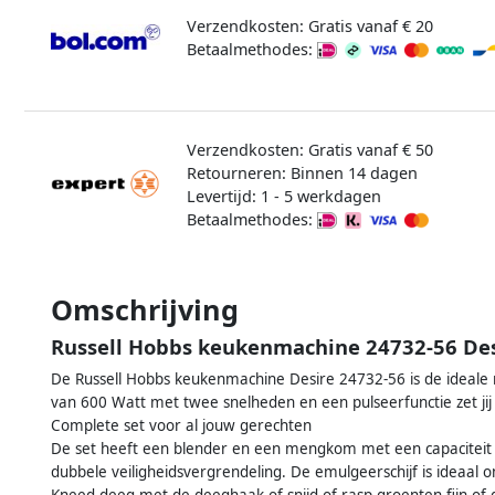
Verzendkosten: Gratis vanaf € 20
Betaalmethodes:
Verzendkosten: Gratis vanaf € 50
Retourneren: Binnen 14 dagen
Levertijd: 1 - 5 werkdagen
Betaalmethodes:
Omschrijving
Russell Hobbs keukenmachine 24732-56 Des
De Russell Hobbs keukenmachine Desire 24732-56 is de ideale
van 600 Watt met twee snelheden en een pulseerfunctie zet jij 
Complete set voor al jouw gerechten
De set heeft een blender en een mengkom met een capaciteit 
dubbele veiligheidsvergrendeling. De emulgeerschijf is ideaal o
Kneed deeg met de deeghaak of snijd of rasp groenten fijn of g