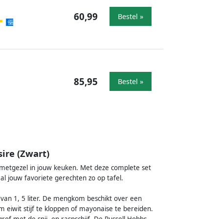
60,99
Bestel »
85,95
Bestel »
ire (Zwart)
 metgezel in jouw keuken. Met deze complete set
al jouw favoriete gerechten zo op tafel.
van 1, 5 liter. De mengkom beschikt over een
m eiwit stijf te kloppen of mayonaise te bereiden.
rof met de snij- en raspschijf. De Russell Hobbs