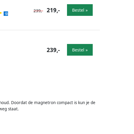
219,-
Bestel »
239,-
239,-
Bestel »
houd. Doordat de magnetron compact is kun je de
weg staat.