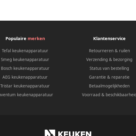
Populaire
merken
Klantenservice
Tefal keukenapparatuur
Retourneren & ruilen
Smeg keukenapparatuur
Verzending & bezorging
Bosch keukenapparatuur
Status van bestelling
AEG keukenapparatuur
Garantie & reparatie
Tristar keukenapparatuur
Betaalmogelijkheden
nventum keukenapparatuur
Voorraad & beschikbaarhei