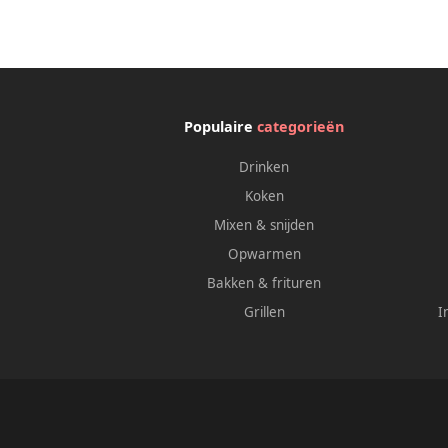
Populaire
categorieën
Drinken
Koken
Mixen & snijden
Opwarmen
Bakken & frituren
Grillen
I