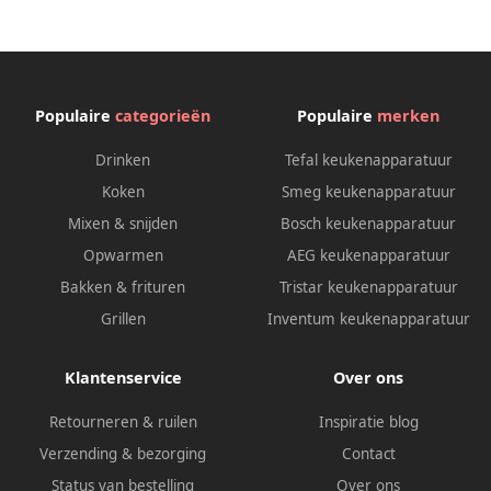
Populaire
categorieën
Populaire
merken
Drinken
Tefal keukenapparatuur
Koken
Smeg keukenapparatuur
Mixen & snijden
Bosch keukenapparatuur
Opwarmen
AEG keukenapparatuur
Bakken & frituren
Tristar keukenapparatuur
Grillen
Inventum keukenapparatuur
Klantenservice
Over ons
Retourneren & ruilen
Inspiratie blog
Verzending & bezorging
Contact
Status van bestelling
Over ons