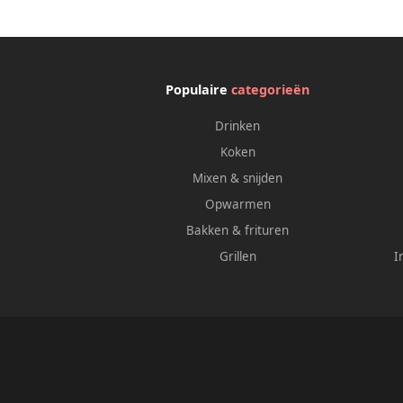
Populaire
categorieën
Drinken
Koken
Mixen & snijden
Opwarmen
Bakken & frituren
Grillen
I