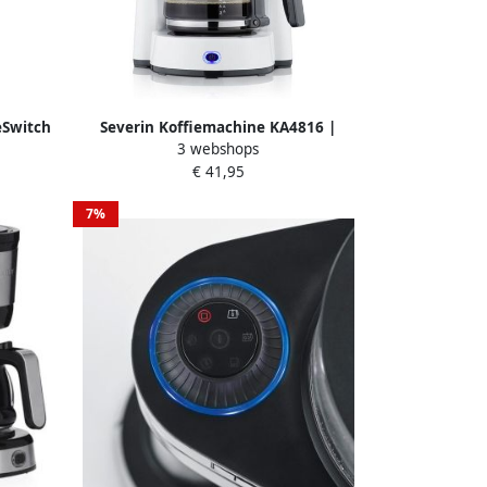
eSwitch
Severin Koffiemachine KA4816 |
3 webshops
Filterkoffiezetapparaten |
€ 41,95
4008146034879
7%