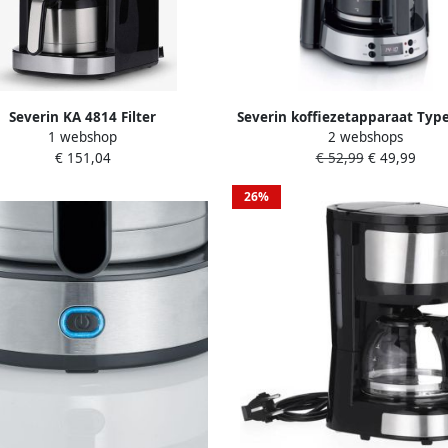
Severin KA 4814 Filter
Severin koffiezetapparaat Typ
1 webshop
2 webshops
ezetapparaat met bonenmaler
KA 4826
€ 151,04
€ 52,99
€ 49,99
ardige thermoskan Extra stille
werking Zwart Rvs
26%