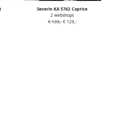
t
Severin KA 5762 Caprice
2 webshops
pjes –
Filterkoffiezetapparaat – Pour Over
€ 139,-
€ 129,-
 – 0 56
Smaak – Thermotronic 92–96°C – Timer
– RVS – Warmhoudfunctie