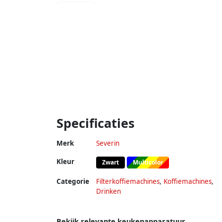
Specificaties
Merk
Severin
Kleur
Zwart
Multicolor
Categorie
Filterkoffiemachines
,
Koffiemachines
,
Drinken
Bekijk relevante keukenapparatuur