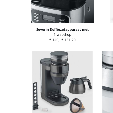
Severin Koffiezetapparaat met
1 webshop
bonenmaler KA 4810 1 l Maalgraad en
Koffi
€ 149,-
€ 131,20
koffiehoeveelheid individueel
Hoogwa
instelbaar