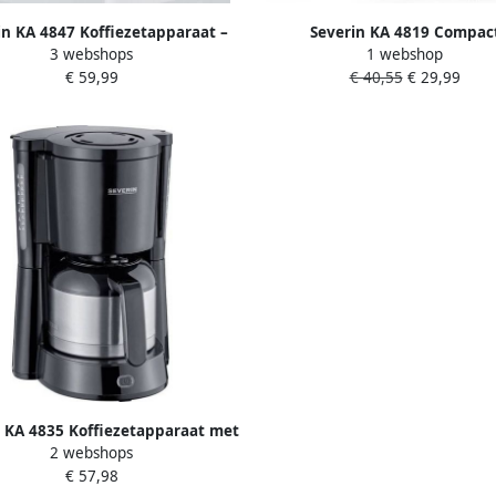
in KA 4847 Koffiezetapparaat –
Severin KA 4819 Compac
3 webshops
1 webshop
skan RVS – 8 Kopjes – 1000W –
Filterkoffiezetapparaat – 4 Ko
€ 59,99
€ 40,55
€ 29,99
ruppelstop – Automatische
Permanent Filter – Glazen Kan
Uitschakeling
Liter – Zwart RVS
 KA 4835 Koffiezetapparaat met
2 webshops
thermoskan zwart
€ 57,98