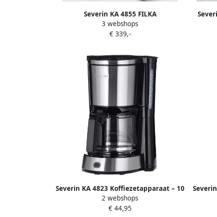
Severin KA 4855 FILKA
Sever
3 webshops
Filterkoffiezetapparaat – Volautomaat
Thermo
€ 339,-
– Bonen & Filterkoffie – 5 Sterktes –
D
Touch Display – Dark Inox –
Thermoskan
Severin KA 4823 Koffiezetapparaat – 10
Severin
2 webshops
Kopjes – 1 25 Liter – Glazen Kan –
€ 44,95
Druppelstop – RVS Zwart