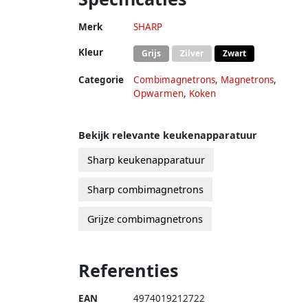
Merk
SHARP
Kleur
Grijs
Zilver
Zwart
Categorie
Combimagnetrons
,
Magnetrons
,
Opwarmen
,
Koken
Bekijk relevante keukenapparatuur
Sharp keukenapparatuur
Sharp combimagnetrons
Grijze combimagnetrons
Referenties
EAN
4974019212722