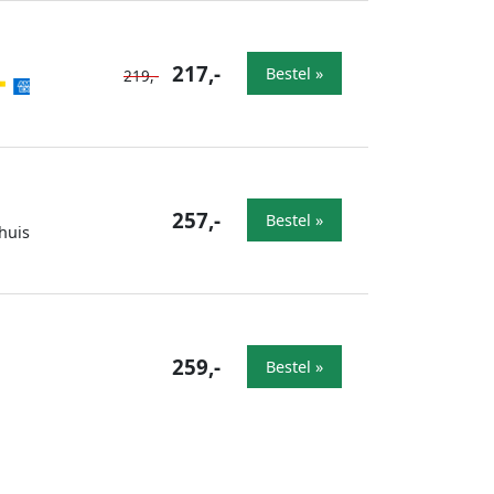
217,-
Bestel »
219,-
257,-
Bestel »
huis
259,-
Bestel »