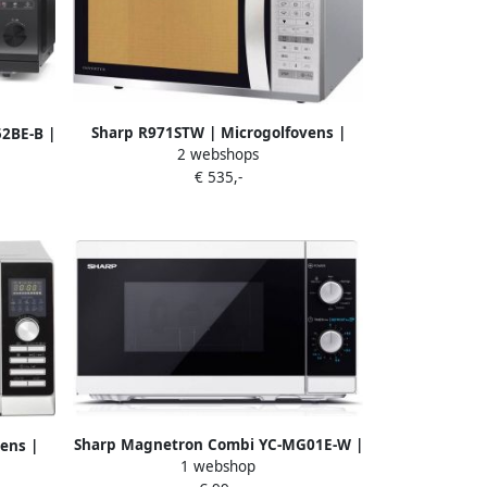
Sharp R971STW | Microgolfovens |
2BE-B |
2 webshops
Keuken&Koken Microgolf&Ovens |
 |
€ 535,-
R971STW
ens |
Sharp Magnetron Combi YC-MG01E-W |
ens |
1 webshop
Keuken- en Kookartikelen |
ens |