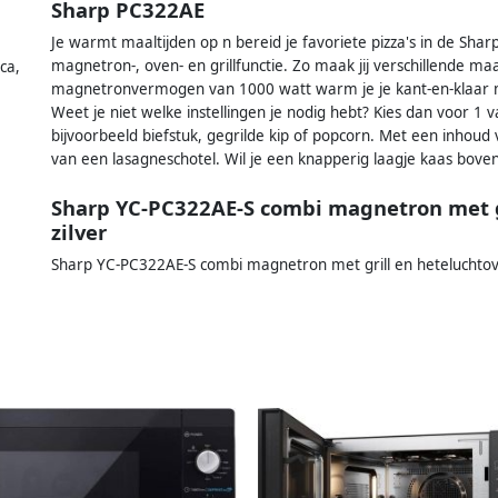
Sharp PC322AE
Je warmt maaltijden op n bereid je favoriete pizza's in de Sh
magnetron-, oven- en grillfunctie. Zo maak jij verschillende maa
ca,
magnetronvermogen van 1000 watt warm je je kant-en-klaar maalt
Weet je niet welke instellingen je nodig hebt? Kies dan voor
bijvoorbeeld biefstuk, gegrilde kip of popcorn. Met een inhoud
van een lasagneschotel. Wil je een knapperig laagje kaas boven
Sharp YC-PC322AE-S combi magnetron met g
zilver
Sharp YC-PC322AE-S combi magnetron met grill en heteluchtoven