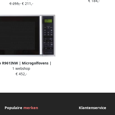
€ 184,-
R843INW
€ 255,-
€ 211,-
R922STWE
p R961INW | Microgolfovens |
1 webshop
en&Koken Microgolf&Ovens |
€ 452,-
R961INW
Populaire
merken
Klantenservice