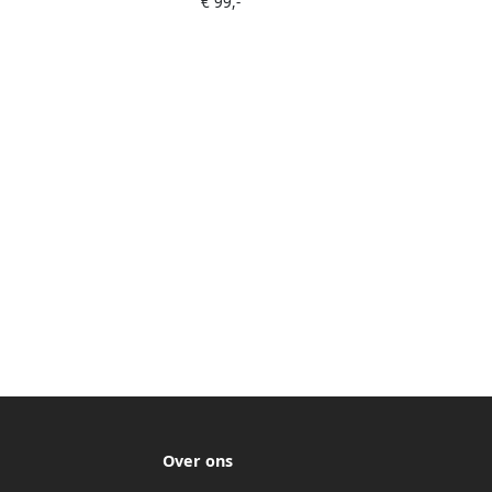
€ 99,-
Keuken&Koken Microgolf&Ovens |
4974019151915
Over ons