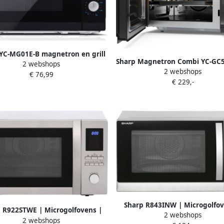
YC-MG01E-B magnetron en grill
Sharp Magnetron Combi YC-GC5
2 webshops
800W 20 liter zwart
2 webshops
Keuken- en Kookartikelen
€ 76,99
€ 229,-
Keuken&Koken Microgolf&Ov
4974019216478
Sharp R843INW | Microgolfov
 R922STWE | Microgolfovens |
2 webshops
Keuken&Koken Microgolf&Ov
2 webshops
en&Koken Microgolf&Ovens |