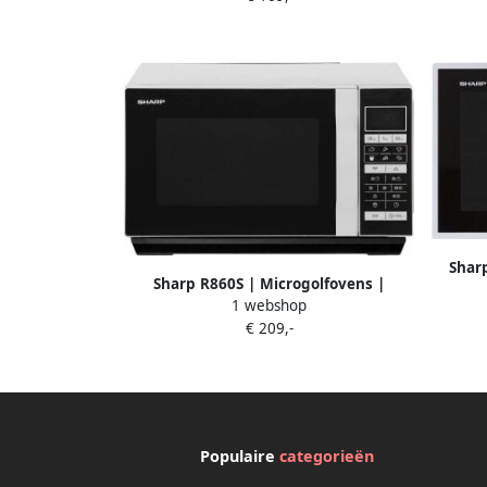
Shar
Sharp R860S | Microgolfovens |
Keuk
1 webshop
Keuken&Koken Microgolf&Ovens |
€ 209,-
R860S
Populaire
categorieën