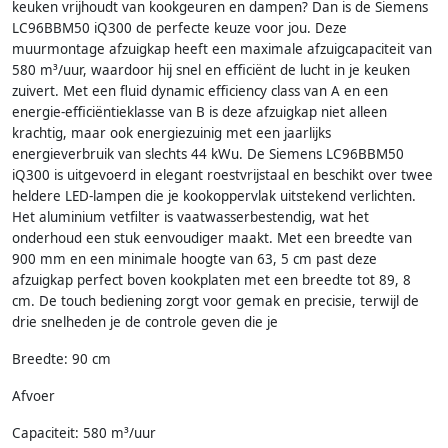
keuken vrijhoudt van kookgeuren en dampen? Dan is de Siemens
LC96BBM50 iQ300 de perfecte keuze voor jou. Deze
muurmontage afzuigkap heeft een maximale afzuigcapaciteit van
580 m³/uur, waardoor hij snel en efficiënt de lucht in je keuken
zuivert. Met een fluid dynamic efficiency class van A en een
energie-efficiëntieklasse van B is deze afzuigkap niet alleen
krachtig, maar ook energiezuinig met een jaarlijks
energieverbruik van slechts 44 kWu. De Siemens LC96BBM50
iQ300 is uitgevoerd in elegant roestvrijstaal en beschikt over twee
heldere LED-lampen die je kookoppervlak uitstekend verlichten.
Het aluminium vetfilter is vaatwasserbestendig, wat het
onderhoud een stuk eenvoudiger maakt. Met een breedte van
900 mm en een minimale hoogte van 63, 5 cm past deze
afzuigkap perfect boven kookplaten met een breedte tot 89, 8
cm. De touch bediening zorgt voor gemak en precisie, terwijl de
drie snelheden je de controle geven die je
Breedte: 90 cm
Afvoer
Capaciteit: 580 m³/uur