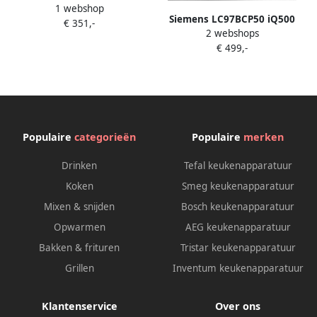
1 webshop
Afzuigkap Wandschouwkap
Siemens LC97BCP50 iQ500
€ 351,-
90 cm
2 webshops
Afzuigkap Wandschouw 90
€ 499,-
cm RVS Stille energiezuinige
afzuigmotor Ledverlichting
Populaire
categorieën
Populaire
merken
Drinken
Tefal keukenapparatuur
Koken
Smeg keukenapparatuur
Mixen & snijden
Bosch keukenapparatuur
Opwarmen
AEG keukenapparatuur
Bakken & frituren
Tristar keukenapparatuur
Grillen
Inventum keukenapparatuur
Klantenservice
Over ons