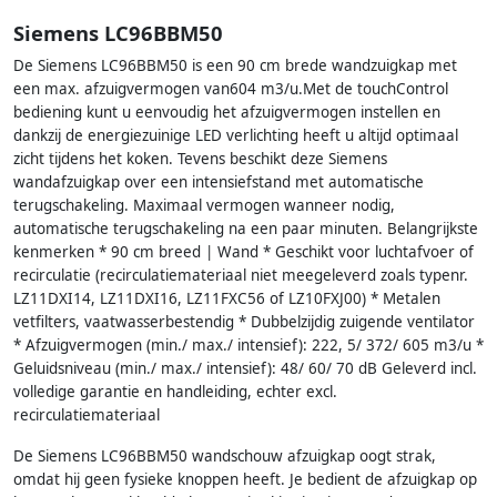
Siemens LC96BBM50
De Siemens LC96BBM50 is een 90 cm brede wandzuigkap met
een max. afzuigvermogen van604 m3/u.Met de touchControl
bediening kunt u eenvoudig het afzuigvermogen instellen en
dankzij de energiezuinige LED verlichting heeft u altijd optimaal
zicht tijdens het koken. Tevens beschikt deze Siemens
wandafzuigkap over een intensiefstand met automatische
terugschakeling. Maximaal vermogen wanneer nodig,
automatische terugschakeling na een paar minuten. Belangrijkste
kenmerken * 90 cm breed | Wand * Geschikt voor luchtafvoer of
recirculatie (recirculatiemateriaal niet meegeleverd zoals typenr.
LZ11DXI14, LZ11DXI16, LZ11FXC56 of LZ10FXJ00) * Metalen
vetfilters, vaatwasserbestendig * Dubbelzijdig zuigende ventilator
* Afzuigvermogen (min./ max./ intensief): 222, 5/ 372/ 605 m3/u *
Geluidsniveau (min./ max./ intensief): 48/ 60/ 70 dB Geleverd incl.
volledige garantie en handleiding, echter excl.
recirculatiemateriaal
De Siemens LC96BBM50 wandschouw afzuigkap oogt strak,
omdat hij geen fysieke knoppen heeft. Je bedient de afzuigkap op