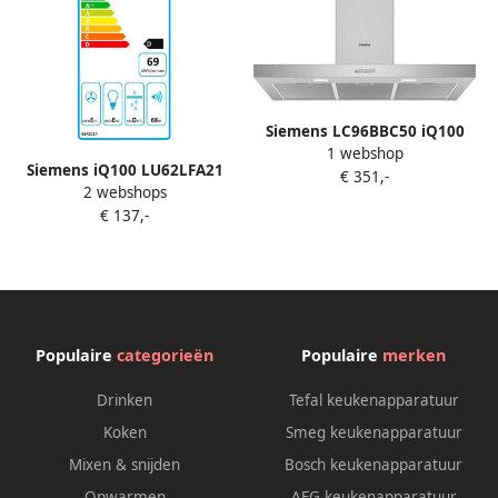
Siemens LC96BBC50 iQ100
1 webshop
Afzuigkap Wandschouwkap
Siemens iQ100 LU62LFA21
€ 351,-
90 cm
2 webshops
afzuigkap 250 m³ uur
€ 137,-
Onderbouw Wit D
Populaire
categorieën
Populaire
merken
Drinken
Tefal keukenapparatuur
Koken
Smeg keukenapparatuur
Mixen & snijden
Bosch keukenapparatuur
Opwarmen
AEG keukenapparatuur