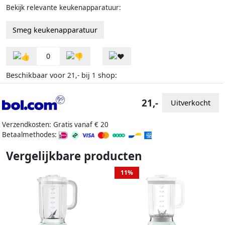
Bekijk relevante keukenapparatuur:
Smeg keukenapparatuur
0
Beschikbaar voor
bij
shop:
21,-
1
21,-
Uitverkocht
Verzendkosten: Gratis vanaf € 20
Betaalmethodes:
Vergelijkbare producten
11%