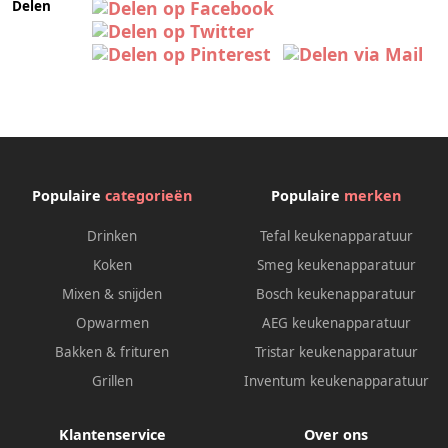
Delen
Populaire
categorieën
Populaire
merken
Drinken
Tefal keukenapparatuur
Koken
Smeg keukenapparatuur
Mixen & snijden
Bosch keukenapparatuur
Opwarmen
AEG keukenapparatuur
Bakken & frituren
Tristar keukenapparatuur
Grillen
Inventum keukenapparatuur
Klantenservice
Over ons