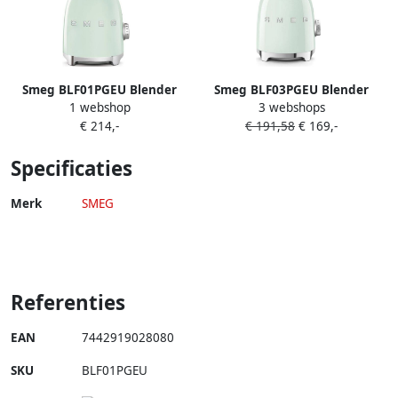
Smeg BLF01PGEU Blender
Smeg BLF03PGEU Blender
1 webshop
3 webshops
Watergroen 800W 1 5L Jaren
Smoothie Blender 800W 1 5L
€ 214,-
€ 191,58
€ 169,-
'50-stijl
Tritan™ Kan 4 Snelheden Ice
Crush & Smoothie Functie
Specificaties
'50s Style Watergroen
Merk
SMEG
Referenties
EAN
7442919028080
SKU
BLF01PGEU