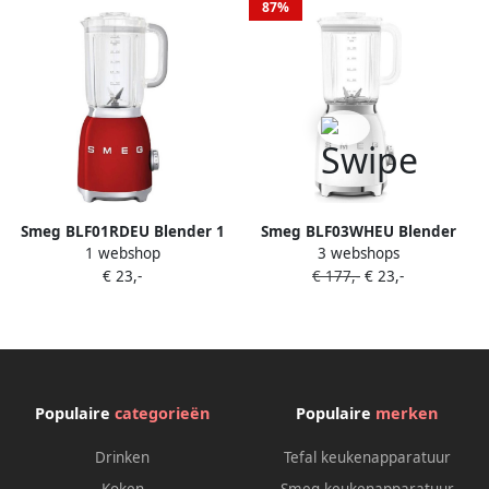
87%
Smeg BLF01RDEU Blender 1
Smeg BLF03WHEU Blender
1 webshop
3 webshops
5L Rood OP=OP | Blenders |
Smoothie Blender 800W 1 5L
€ 23,-
€ 177,-
€ 23,-
Keuken&Koken
Tritan™ Kan 4 Snelheden Ice
Keukenapparaten |
Crush & Smoothie Functie
BLF01RDEU
'50s Style Wit
Populaire
categorieën
Populaire
merken
Drinken
Tefal keukenapparatuur