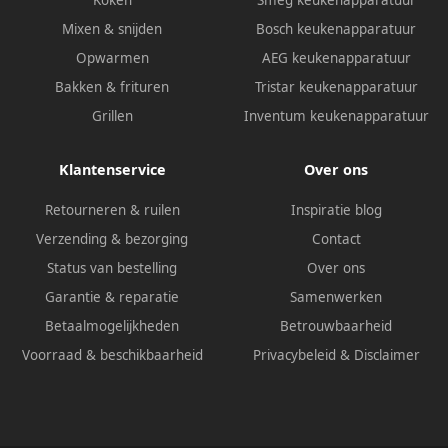
Koken
Smeg keukenapparatuur
Mixen & snijden
Bosch keukenapparatuur
Opwarmen
AEG keukenapparatuur
Bakken & frituren
Tristar keukenapparatuur
Grillen
Inventum keukenapparatuur
Klantenservice
Over ons
Retourneren & ruilen
Inspiratie blog
Verzending & bezorging
Contact
Status van bestelling
Over ons
Garantie & reparatie
Samenwerken
Betaalmogelijkheden
Betrouwbaarheid
Voorraad & beschikbaarheid
Privacybeleid
&
Disclaimer