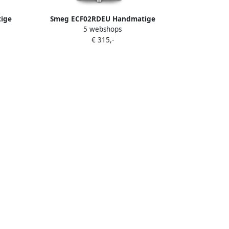
ige
Smeg ECF02RDEU Handmatige
5 webshops
ine 15
Espressomachine Pistonmachine 15
€ 315,-
schikt
Bar Thermoblock Stoompijp Geschikt
ds '50s
voor Gemalen Koffie & E.S.E. Pads '50s
Style Rood