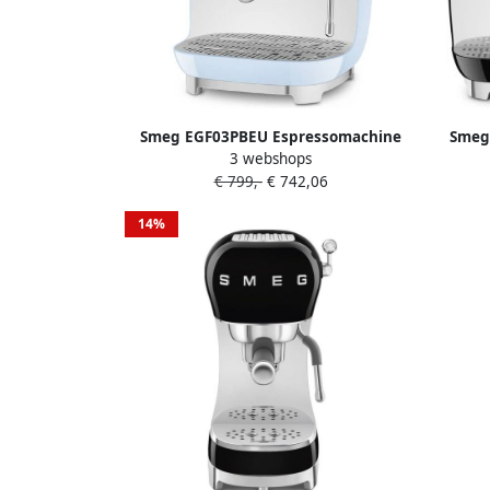
Smeg EGF03PBEU Espressomachine
Smeg
3 webshops
met Geïntegreerde Bonenmaler
met
€ 799,-
€ 742,06
Pistonmachine Dubbel Thermoblock 58
Piston
mm Filterdrager Professionele
mm
14%
Stoompijp '50s Style Pastelblauw
S