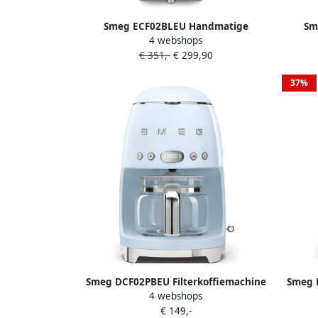
Smeg ECF02BLEU Handmatige
Sm
4 webshops
Espressomachine Pistonmachine 15
Espre
€ 351,-
€ 299,90
Bar Thermoblock Stoompijp Geschikt
Bar T
voor Gemalen Koffie & E.S.E. Pads '50s
voor G
37%
Style Zwart
Smeg DCF02PBEU Filterkoffiemachine
Smeg 
4 webshops
Koffiezetapparaat 10 Koppen
Ko
€ 149,-
Warmhoudfunctie 40 min Aroma
War