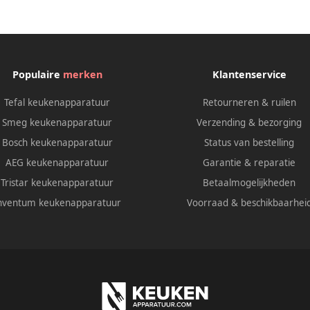
nstelling Programmeerbare
artfunctie 50 s Style Zwart
Populaire
merken
Klantenservice
Tefal keukenapparatuur
Retourneren & ruilen
Smeg keukenapparatuur
Verzending & bezorging
Bosch keukenapparatuur
Status van bestelling
AEG keukenapparatuur
Garantie & reparatie
Tristar keukenapparatuur
Betaalmogelijkheden
nventum keukenapparatuur
Voorraad & beschikbaarhei