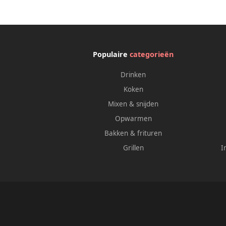
Instelling Programmeerbare
I
Startfunctie 50 s Style Pastelblauw
St
Populaire
categorieën
Drinken
Koken
Mixen & snijden
Opwarmen
Bakken & frituren
Grillen
I