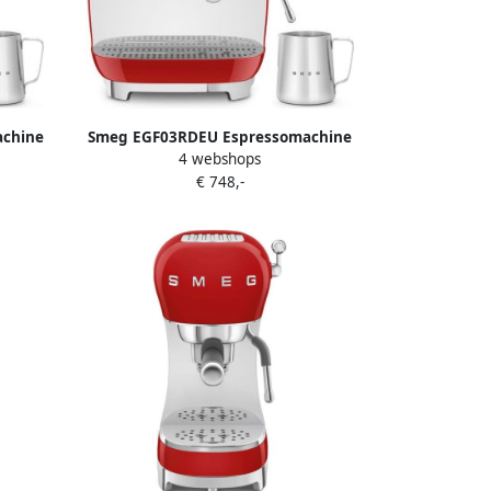
chine
Smeg EGF03RDEU Espressomachine
4 webshops
aler
met Geïntegreerde Bonenmaler
€ 748,-
lock 58
Pistonmachine Dubbel Thermoblock 58
ele
mm Filterdrager Professionele
Stoompijp '50s Style Rood