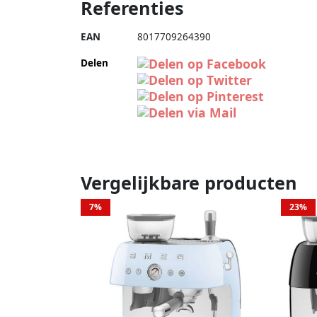
Referenties
EAN
8017709264390
Delen
Vergelijkbare producten
7%
23%