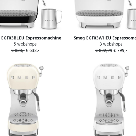
 EGF03BLEU Espressomachine
Smeg EGF03WHEU Espressoma
5 webshops
3 webshops
 Geïntegreerde Bonenmaler
met Geïntegreerde Bonenm
€ 833,-
€ 638,-
€ 802,99
€ 799,-
machine Dubbel Thermoblock 58
Pistonmachine Dubbel Thermob
 Filterdrager Professionele
mm Filterdrager Profession
toompijp '50s Style Zwart
Stoompijp '50s Style Wit