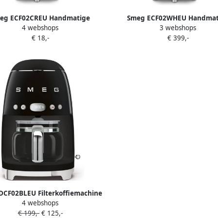
eg ECF02CREU Handmatige
Smeg ECF02WHEU Handmat
4 webshops
3 webshops
ssomachine Pistonmachine 15
Espressomachine Pistonmach
€ 18,-
€ 399,-
hermoblock Stoompijp Geschikt
Bar Thermoblock Stoompijp Ge
emalen Koffie & E.S.E. Pads '50s
voor Gemalen Koffie & E.S.E. Pa
Style Crème
Style Wit
DCF02BLEU Filterkoffiemachine
4 webshops
ffiezetapparaat 10 Koppen
€ 199,-
€ 125,-
mhoudfunctie 40 min Aroma