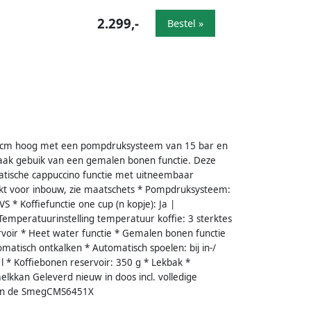
2.299,-
Bestel »
5 cm hoog met een pompdruksysteem van 15 bar en
 Maak gebuik van een gemalen bonen functie. Deze
tische cappuccino functie met uitneembaar
ikt voor inbouw, zie maatschets * Pompdruksysteem:
VS * Koffiefunctie one cup (n kopje): Ja |
 Temperatuurinstelling temperatuur koffie: 3 sterktes
voir * Heet water functie * Gemalen bonen functie
matisch ontkalken * Automatisch spoelen: bij in-/
l * Koffiebonen reservoir: 350 g * Lekbak *
kkan Geleverd nieuw in doos incl. volledige
 van de SmegCMS6451X