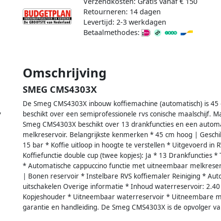
Verzendkosten: Gratis vanaf € 150
Retourneren: 14 dagen
Levertijd: 2-3 werkdagen
Betaalmethodes:
Omschrijving
SMEG CMS4303X
De Smeg CMS4303X inbouw koffiemachine (automatisch) is 4
,
beschikt over een semiprofessionele rvs conische maalschijf.
Smeg CMS4303X beschikt over 13 drankfuncties en een automa
melkreservoir. Belangrijkste kenmerken * 45 cm hoog | Gesch
15 bar * Koffie uitloop in hoogte te verstellen * Uitgevoerd in R
Koffiefunctie double cup (twee kopjes): Ja * 13 Drankfuncties *
* Automatische cappuccino functie met uitneembaar melkreser
| Bonen reservoir * Instelbare RVS koffiemaler Reiniging * Auto
uitschakelen Overige informatie * Inhoud waterreservoir: 2.40 
Kopjeshouder * Uitneembaar waterreservoir * Uitneembare mel
garantie en handleiding. De Smeg CMS4303X is de opvolger