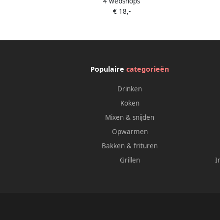
4 webshops
Espressomachine Pistonmachine 15
Espre
€ 18,-
Bar Thermoblock Stoompijp Geschikt
Bar T
voor Gemalen Koffie & E.S.E. Pads '50s
voor G
Style Crème
Populaire
categorieën
Drinken
Koken
Mixen & snijden
Opwarmen
Bakken & frituren
Grillen
I