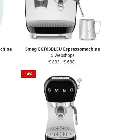
chine
Smeg EGF03BLEU Espressomachine
5 webshops
aler
met Geïntegreerde Bonenmaler
€ 833,-
€ 638,-
lock 58
Pistonmachine Dubbel Thermoblock 58
ele
mm Filterdrager Professionele
14%
roen
Stoompijp '50s Style Zwart