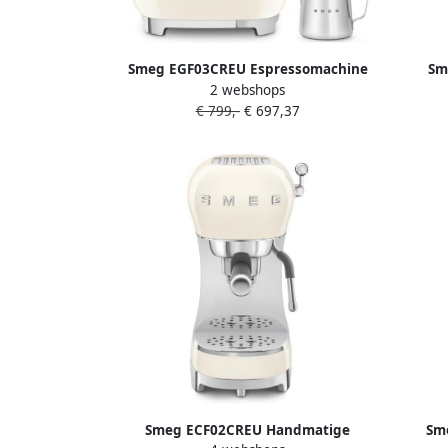
Smeg EGF03CREU Espressomachine
Sm
2 webshops
met Geïntegreerde Bonenmaler
Espres
€ 799,-
€ 697,37
Pistonmachine Dubbel Thermoblock 58
Bre
mm Filterdrager Professionele
Thermo
Stoompijp '50s Style Crème
Smeg ECF02CREU Handmatige
Sm