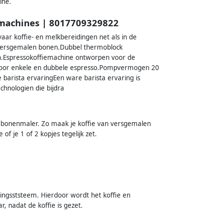
ine.
machines | 8017709329822
r koffie- en melkbereidingen net als in de
 versgemalen bonen.Dubbel thermoblock
en.Espressokoffiemachine ontworpen voor de
s voor enkele en dubbele espresso.Pompvermogen 20
e barista ervaringEen ware barista ervaring is
hnologien die bijdra
onenmaler. Zo maak je koffie van versgemalen
 of je 1 of 2 kopjes tegelijk zet.
gsststeem. Hierdoor wordt het koffie en
, nadat de koffie is gezet.