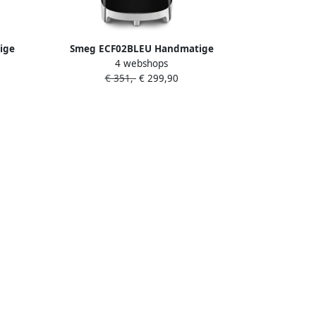
ige
Smeg ECF02BLEU Handmatige
4 webshops
ine 15
Espressomachine Pistonmachine 15
€ 351,-
€ 299,90
schikt
Bar Thermoblock Stoompijp Geschikt
ds '50s
voor Gemalen Koffie & E.S.E. Pads '50s
Style Zwart