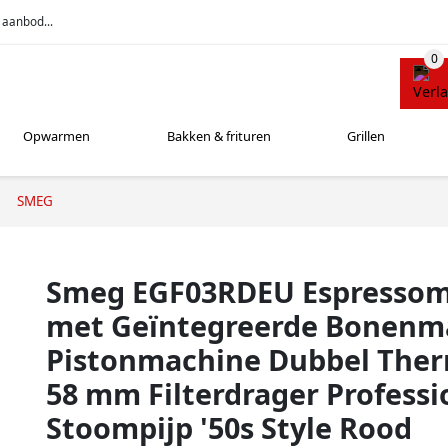
 aanbod...
Opwarmen
Bakken & frituren
Grillen
SMEG
Smeg EGF03RDEU Espresso
met Geïntegreerde Bonenm
Pistonmachine Dubbel The
58 mm Filterdrager Professi
Stoompijp '50s Style Rood