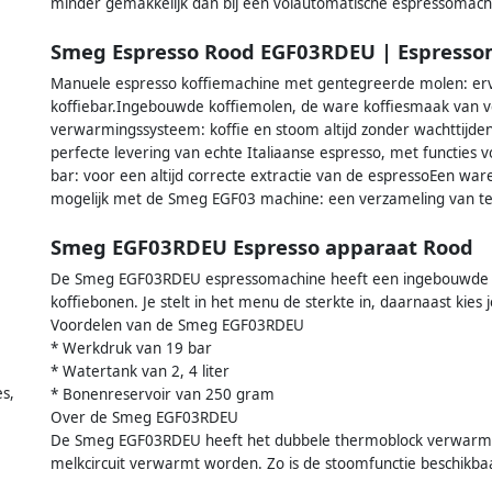
minder gemakkelijk dan bij een volautomatische espressomach
Smeg Espresso Rood EGF03RDEU | Espresso
Manuele espresso koffiemachine met gentegreerde molen: ervaa
koffiebar.Ingebouwde koffiemolen, de ware koffiesmaak van
verwarmingssysteem: koffie en stoom altijd zonder wachttijd
perfecte levering van echte Italiaanse espresso, met functie
bar: voor een altijd correcte extractie van de espressoEen war
mogelijk met de Smeg EGF03 machine: een verzameling van tec
Smeg EGF03RDEU Espresso apparaat Rood
De Smeg EGF03RDEU espressomachine heeft een ingebouwde b
koffiebonen. Je stelt in het menu de sterkte in, daarnaast kies je
Voordelen van de Smeg EGF03RDEU
* Werkdruk van 19 bar
* Watertank van 2, 4 liter
s,
* Bonenreservoir van 250 gram
Over de Smeg EGF03RDEU
De Smeg EGF03RDEU heeft het dubbele thermoblock verwarmin
melkcircuit verwarmt worden. Zo is de stoomfunctie beschikbaar