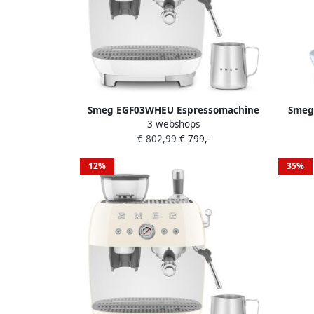
Smeg EGF03WHEU Espressomachine
Smeg
3 webshops
met Geïntegreerde Bonenmaler
met
€ 802,99
€ 799,-
Pistonmachine Dubbel Thermoblock 58
Piston
mm Filterdrager Professionele
mm
12%
35%
Stoompijp '50s Style Wit
Stoo