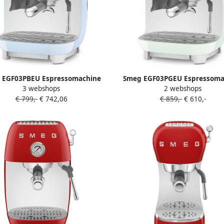
 EGF03PBEU Espressomachine
Smeg EGF03PGEU Espressoma
3 webshops
2 webshops
 Geïntegreerde Bonenmaler
met Geïntegreerde Bonenm
€ 799,-
€ 742,06
€ 859,-
€ 610,-
machine Dubbel Thermoblock 58
Pistonmachine Dubbel Thermob
 Filterdrager Professionele
mm Filterdrager Profession
mpijp '50s Style Pastelblauw
Stoompijp '50s Style Waterg