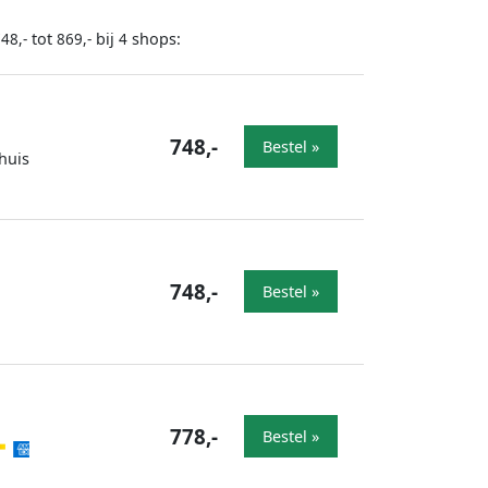
tot
bij
shops:
48,-
869,-
4
748,-
Bestel »
huis
748,-
Bestel »
778,-
Bestel »