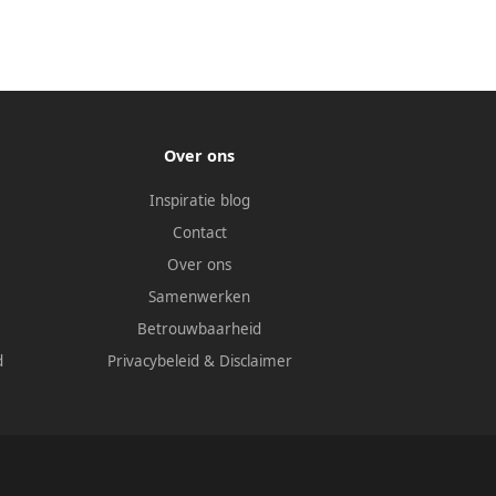
Over ons
Inspiratie blog
Contact
Over ons
Samenwerken
Betrouwbaarheid
d
Privacybeleid
&
Disclaimer