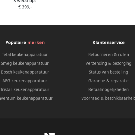
3 webshops
ssomachine Pistonmachine 15
€ 399,-
hermoblock Stoompijp Geschikt
emalen Koffie & E.S.E. Pads '50s
Style Wit
Populaire
merken
Klantenservice
Tefal keukenapparatuur
Retourneren & ruilen
Smeg keukenapparatuur
Verzending & bezorging
Bosch keukenapparatuur
Status van bestelling
AEG keukenapparatuur
Garantie & reparatie
Tristar keukenapparatuur
Betaalmogelijkheden
nventum keukenapparatuur
Voorraad & beschikbaarhei