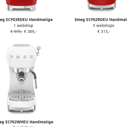
eg ECF03RDEU Handmatige
Smeg ECF02RDEU Handmat
1 webshop
5 webshops
somachine Pistonmachine Cold
Espressomachine Pistonmach
€ 599,-
€ 389,-
€ 315,-
w 15 Bar 58 mm Filterdrager
Bar Thermoblock Stoompijp Ge
block Professionele Stoompijp
voor Gemalen Koffie & E.S.E. Pa
'50s Style Rood
Style Rood
eg ECF02WHEU Handmatige