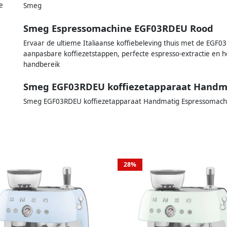
e
Smeg
Smeg Espressomachine EGF03RDEU Rood
Ervaar de ultieme Italiaanse koffiebeleving thuis met de EGF03
aanpasbare koffiezetstappen, perfecte espresso-extractie en hee
handbereik
Smeg EGF03RDEU koffiezetapparaat Handma
Smeg EGF03RDEU koffiezetapparaat Handmatig Espressomachin
28%