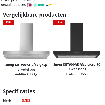
Levertijd: 2-3 werkdagen
Betaalmethodes:
Vergelijkbare producten
13%
18%
Smeg KBT900AE Afzuigkap 90
Smeg KBT900XE afzuigkap
3 webshops
cm Antraciet Wandschouw
2 webshops
Muurmontage Roestvrijstaal
€ 449,-
€ 366,-
Afzuigkap 820 m³ u LED
€ 449,-
€ 388,-
713 m³ uur A
Verlichting Energieklasse A
Specificaties
Merk
SMEG