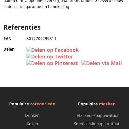
buiten d.m.v. optioneel verkrijgbaar koolstoffilter Geleverd nieuw
in doos incl. garantie en handleiding
Referenties
EAN
8017709299811
Delen
Populaire
categorieën
Populaire
merken
Drinken
Tefal keukenapparatuur
Koken
Smeg keukenapparatuur